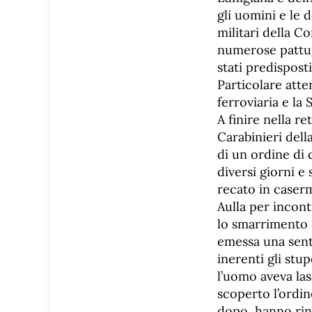
gli uomini e le 
militari della C
numerose pattugl
stati predispost
Particolare atte
ferroviaria e la 
A finire nella r
Carabinieri dell
di un ordine di
diversi giorni e
recato in caser
Aulla per incont
lo smarrimento 
emessa una sente
inerenti gli stu
l’uomo aveva la
scoperto l’ordin
dopo, hanno rint