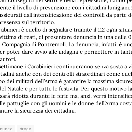
ultati conseguiti nel settore della repressione, hanno 
nte il livello di prevenzione con i cittadini lunigianes
rassicurati dall’intensificazione dei controlli da parte 
presenza sul territorio.
rabinieri è quello di segnalare tramite il 112 ogni situ
 vittima di reati, di presentare denuncia in una delle 0
la Compagnia di Pontremoli. La denuncia, infatti, è u
er poter dare avvio alle indagini e permettere in tanti
autori.
ettimane i Carabinieri continueranno senza sosta a vi
ttadini anche con dei controlli straordinari come que
po dei militari dell’Arma è garantire la massima sicur
del Natale e per tutte le festività. Per questo motivo l
sarà ridotta durante le ferie ma, anzi, verrà intensific
elle pattuglie con gli uomini e le donne dell’Arma co
ntire la sicurezza dei cittadini.
enunce
droga