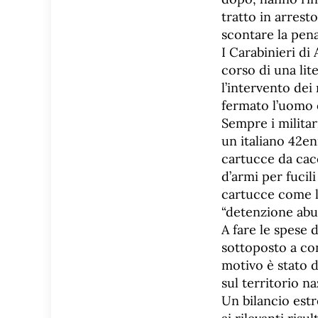
tratto in arrest
scontare la pena
I Carabinieri di
corso di una lite
l’intervento dei
fermato l’uomo e
Sempre i militar
un italiano 42en
cartucce da cac
d’armi per fucil
cartucce come l
“detenzione abus
A fare le spese 
sottoposto a con
motivo è stato d
sul territorio n
Un bilancio estr