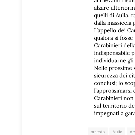
ai rilevanti ris
alzare ulteriorme
quelli di Aulla, 
dalla massiccia 
L’appello dei Ca
qualora si fosse
Carabinieri del
indispensabile p
individuarne gli 
Nelle prossime s
sicurezza dei ci
conclusi; lo sco
l’approssimarsi 
Carabinieri non 
sul territorio d
impegnati a gara
arresto
Aulla
d