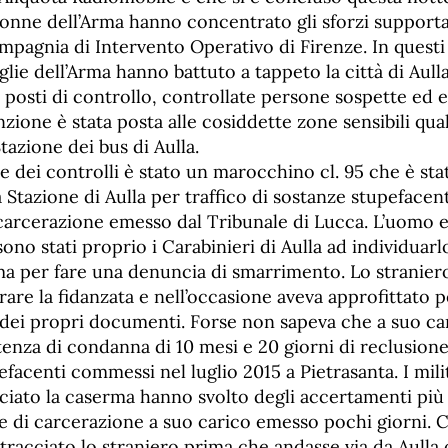
donne dell’Arma hanno concentrato gli sforzi supporta
ompagnia di Intervento Operativo di Firenze. In questi
ie dell’Arma hanno battuto a tappeto la città di Aulla
i posti di controllo, controllate persone sospette ed e
nzione è stata posta alle cosiddette zone sensibili qual
Stazione dei bus di Aulla.
ete dei controlli è stato un marocchino cl. 95 che è sta
a Stazione di Aulla per traffico di sostanze stupefacen
 carcerazione emesso dal Tribunale di Lucca. L’uomo e
 sono stati proprio i Carabinieri di Aulla ad individuar
ma per fare una denuncia di smarrimento. Lo stranier
rare la fidanzata e nell’occasione aveva approfittato
dei propri documenti. Forse non sapeva che a suo car
nza di condanna di 10 mesi e 20 giorni di reclusione
pefacenti commessi nel luglio 2015 a Pietrasanta. I mil
sciato la caserma hanno svolto degli accertamenti più
e di carcerazione a suo carico emesso pochi giorni. C
racciato lo straniero prima che andasse via da Aulla