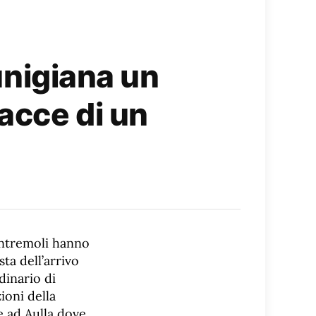
Lunigiana un
acce di un
ontremoli hanno
ta dell’arrivo
rdinario di
zioni della
e ad Aulla dove