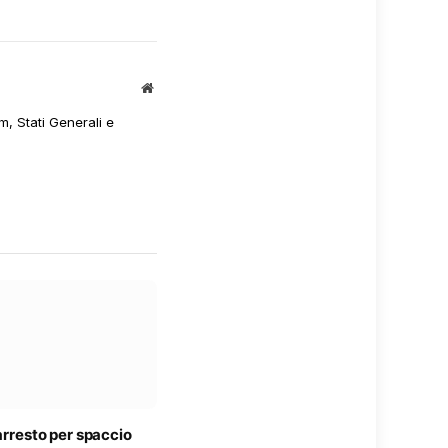
Sito
web
m, Stati Generali e
 arresto per spaccio