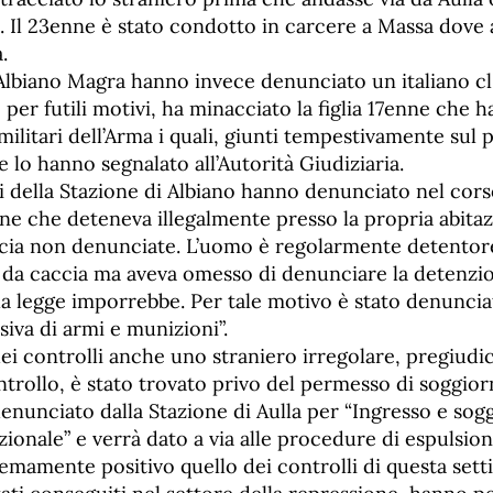
o. Il 23enne è stato condotto in carcere a Massa dove
.
 Albiano Magra hanno invece denunciato un italiano cl.
 per futili motivi, ha minacciato la figlia 17enne che h
 militari dell’Arma i quali, giunti tempestivamente sul
 lo hanno segnalato all’Autorità Giudiziaria.
i della Stazione di Albiano hanno denunciato nel cors
ne che deteneva illegalmente presso la propria abita
cia non denunciate. L’uomo è regolarmente detentor
i da caccia ma aveva omesso di denunciare la detenzi
a legge imporrebbe. Per tale motivo è stato denuncia
iva di armi e munizioni”.
dei controlli anche uno straniero irregolare, pregiudi
trollo, è stato trovato privo del permesso di soggior
enunciato dalla Stazione di Aulla per “Ingresso e sogg
azionale” e verrà dato a via alle procedure di espulsion
emamente positivo quello dei controlli di questa sett