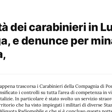
tà dei carabinieri in 
ga, e denunce per min
a,
 appena trascorsa i Carabinieri della Compagnia di P
ificato i controlli su tutta l’area di competenza in vis
atalizie. In particolare è stato svolto un servizio strao
ritorio che ha visto impiegati i militari di diverse Sta
’Aliquota Radiomobile e che si è concluso questa nott