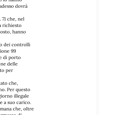
 adesso dovrà
 71 che, nel
a richiesto
 posto, hanno
o dei controlli
zione 99
e di porto
one delle
to per
cato che,
no. Per questo
iorno illegale
e a suo carico.
imana che, oltre