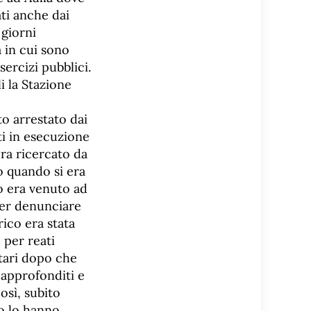
ti anche dai
 giorni
 in cui sono
sercizi pubblici.
i la Stazione
to arrestato dai
ti in esecuzione
ra ricercato da
lo quando si era
o era venuto ad
 per denunciare
ico era stata
 per reati
itari dopo che
 approfonditi e
osì, subito
 o lo hanno