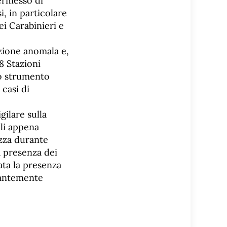
permesso di
i, in particolare
dei Carabinieri e
azione anomala e,
8 Stazioni
no strumento
 casi di
gilare sulla
lli appena
ezza durante
a presenza dei
ata la presenza
stantemente