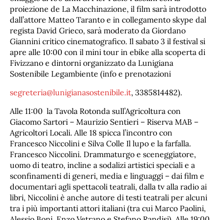
proiezione de La Macchinazione, il film sarà introdotto
dall’attore Matteo Taranto e in collegamento skype dal
regista David Grieco, sarà moderato da Giordano
Giannini critico cinematografico. Il sabato 3 il festival si
apre alle 10:00 con il mini tour in ebike alla scoperta di
Fivizzano e dintorni organizzato da Lunigiana
Sostenibile Legambiente (info e prenotazioni
segreteria@lunigianasostenibile.it
, 3385814482).
Alle 11:00 la Tavola Rotonda sull’Agricoltura con
Giacomo Sartori – Maurizio Sentieri – Riserva MAB –
Agricoltori Locali. Alle 18 spicca l’incontro con
Francesco Niccolini e Silva Colle Il lupo e la farfalla.
Francesco Niccolini. Drammaturgo e sceneggiatore,
uomo di teatro, incline a sodalizi artistici speciali e a
sconfinamenti di generi, media e linguaggi – dai film e
documentari agli spettacoli teatrali, dalla tv alla radio ai
libri, Niccolini è anche autore di testi teatrali per alcuni
tra i più importanti attori italiani (tra cui Marco Paolini,
Alessio Boni, Enzo Vetrano e Stefano Randisi). Alle 19:00