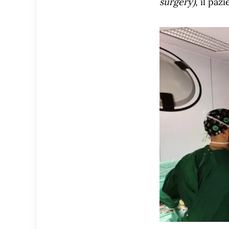
surgery)
, il pa