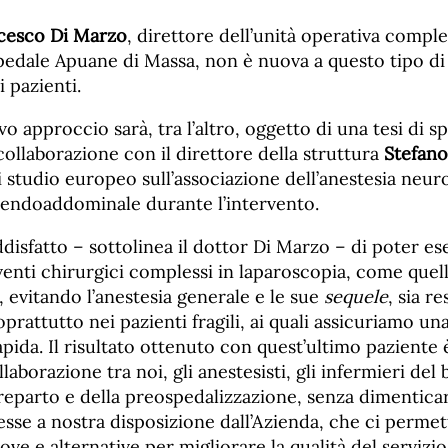
cesco Di Marzo
, direttore dell’unità operativa comple
pedale Apuane di Massa, non è nuova a questo tipo di 
i pazienti.
o approccio sarà, tra l’altro, oggetto di una tesi di s
 collaborazione con il direttore della struttura
Stefano
 studio europeo sull’associazione dell’anestesia neuro
 endoaddominale durante l’intervento.
isfatto – sottolinea il dottor Di Marzo – di poter es
venti chirurgici complessi in laparoscopia, come quel
 evitando l’anestesia generale e le sue
sequele
, sia re
prattutto nei pazienti fragili, ai quali assicuriamo un
apida. Il risultato ottenuto con quest’ultimo paziente 
laborazione tra noi, gli anestesisti, gli infermieri del
reparto e della preospedalizzazione, senza dimenticar
sse a nostra disposizione dall’Azienda, che ci permet
ove e alternative per migliorare la qualità del servizio