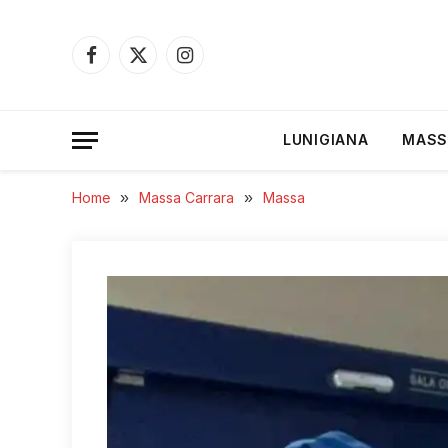
Facebook
X
Instagram
(Twitter)
LUNIGIANA
MASS
Home
»
Massa Carrara
»
Massa