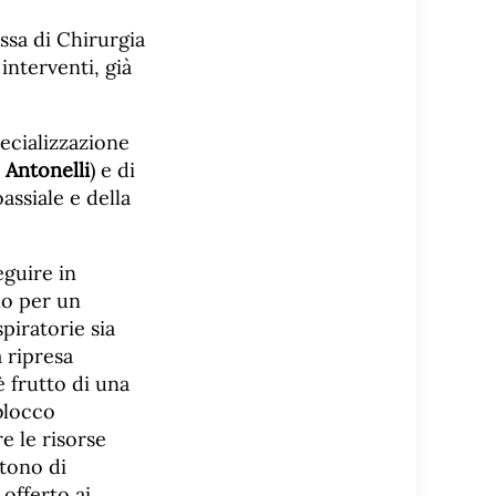
ssa di Chirurgia
interventi, già
pecializzazione
 Antonelli
) e di
assiale e della
eguire in
lo per un
spiratorie sia
a ripresa
è frutto di una
 blocco
e le risorse
tono di
 offerto ai