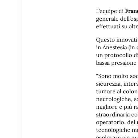
L’equipe di
Fran
generale dell’os
effettuati su altr
Questo innovativ
in Anestesia (in
un protocollo di
bassa pressione
“Sono molto sodd
sicurezza, inter
tumore al colon,
neurologiche, so
migliore e più r
straordinaria col
operatorio, del 
tecnologiche me
esplorare vie nu