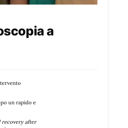
oscopia a
ntervento
dopo un rapido e
recovery after