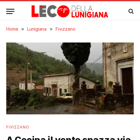
Home
»
Lunigiana
»
Fivizzano
FIVIZZANO
A Cecina il vento spazza via