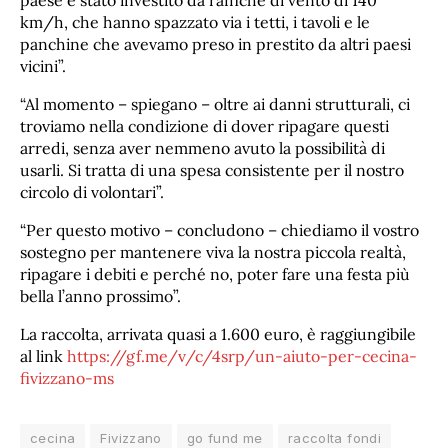
paese è stato investito da raffiche di vento di 140
km/h, che hanno spazzato via i tetti, i tavoli e le
panchine che avevamo preso in prestito da altri paesi
vicini”.
“Al momento – spiegano – oltre ai danni strutturali, ci
troviamo nella condizione di dover ripagare questi
arredi, senza aver nemmeno avuto la possibilità di
usarli. Si tratta di una spesa consistente per il nostro
circolo di volontari”.
“Per questo motivo – concludono – chiediamo il vostro
sostegno per mantenere viva la nostra piccola realtà,
ripagare i debiti e perché no, poter fare una festa più
bella l’anno prossimo”.
La raccolta, arrivata quasi a 1.600 euro, è raggiungibile
al link
https://gf.me/v/c/4srp/un-aiuto-per-cecina-
fivizzano-ms
cecina
Fivizzano
go fund me
raccolta fondi