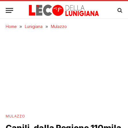
Home
»
Lunigiana
»
Mulazzo
MULAZZO
Canili, dalla Regione 110mila