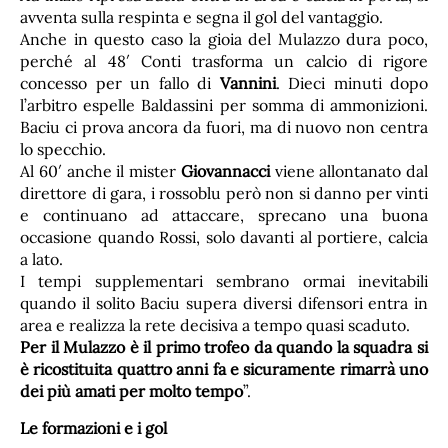
avventa sulla respinta e segna il gol del vantaggio.
Anche in questo caso la gioia del Mulazzo dura poco,
perché al 48′ Conti trasforma un calcio di rigore
concesso per un fallo di
Vannini
. Dieci minuti dopo
l’arbitro espelle Baldassini per somma di ammonizioni.
Baciu ci prova ancora da fuori, ma di nuovo non centra
lo specchio.
Al 60′ anche il mister
Giovannacci
viene allontanato dal
direttore di gara, i rossoblu però non si danno per vinti
e continuano ad attaccare, sprecano una buona
occasione quando Rossi, solo davanti al portiere, calcia
a lato.
I tempi supplementari sembrano ormai inevitabili
quando il solito Baciu supera diversi difensori entra in
area e realizza la rete decisiva a tempo quasi scaduto.
Per il Mulazzo è il primo trofeo da quando la squadra si
è ricostituita quattro anni fa e sicuramente rimarrà uno
dei più amati per molto tempo
”.
Le formazioni e i gol