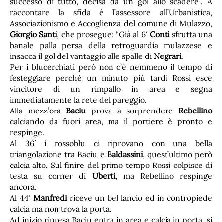
successo di tutto, decisa da un gol allo scadere”. A
raccontare la sfida è l’assessore all’Urbanistica,
Associazionismo e Accoglienza del comune di Mulazzo,
Giorgio Santi
, che prosegue: “Già al 6′
Conti
sfrutta una
banale palla persa della retroguardia mulazzese e
insacca il gol del vantaggio alle spalle di
Negrari
.
Per i blucerchiati però non c’è nemmeno il tempo di
festeggiare perché un minuto più tardi Rossi esce
vincitore di un rimpallo in area e segna
immediatamente la rete del pareggio.
Alla mezz’ora
Baciu
prova a sorprendere
Rebellino
calciando da fuori area, ma il portiere è pronto e
respinge.
Al 36′ i rossoblu ci riprovano con una bella
triangolazione tra Baciu e
Baldassini
, quest’ultimo però
calcia alto. Sul finire del primo tempo Rossi colpisce di
testa su corner di
Uberti
, ma Rebellino respinge
ancora.
Al 44′
Manfredi
riceve un bel lancio ed in contropiede
calcia ma non trova la porta.
Ad inizio ripresa Baciu entra in area e calcia in porta, si