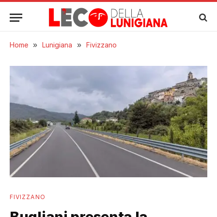
Home
»
Lunigiana
»
Fivizzano
FIVIZZANO
Bugliani presenta la