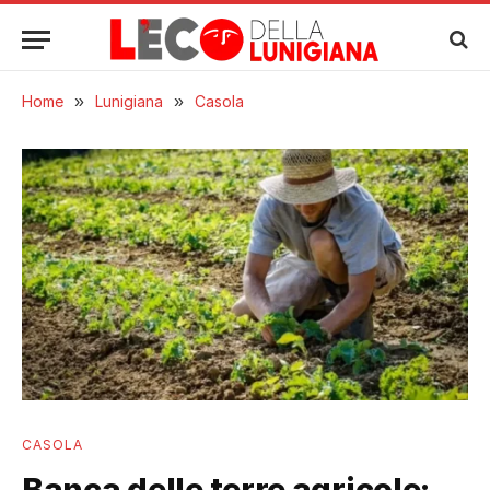
Home
»
Lunigiana
»
Casola
CASOLA
Banca delle terre agricole: