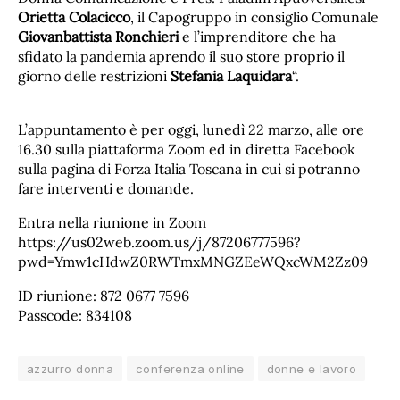
Orietta Colacicco
, il Capogruppo in consiglio Comunale
Giovanbattista Ronchieri
e l’imprenditore che ha
sfidato la pandemia aprendo il suo store proprio il
giorno delle restrizioni
Stefania Laquidara
“.
L’appuntamento è per oggi, lunedì 22 marzo, alle ore
16.30 sulla piattaforma Zoom ed in diretta Facebook
sulla pagina di Forza Italia Toscana in cui si potranno
fare interventi e domande.
Entra nella riunione in Zoom
https://us02web.zoom.us/j/87206777596?
pwd=Ymw1cHdwZ0RWTmxMNGZEeWQxcWM2Zz09
ID riunione: 872 0677 7596
Passcode: 834108
azzurro donna
conferenza online
donne e lavoro