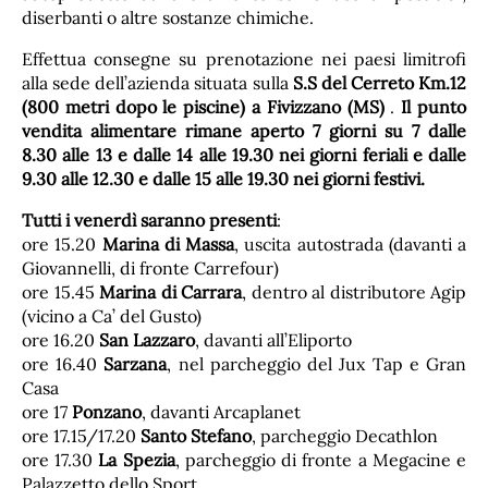
diserbanti o altre sostanze chimiche.
Effettua consegne su prenotazione nei paesi limitrofi
alla sede dell’azienda situata sulla
S.S del Cerreto Km.12
(800 metri dopo le piscine) a Fivizzano (MS)
.
Il punto
vendita alimentare rimane aperto 7 giorni su 7
dalle
8.30 alle 13 e dalle 14 alle 19.30 nei giorni feriali e dalle
9.30 alle 12.30 e dalle 15 alle 19.30 nei giorni festivi.
Tutti i venerdì saranno presenti
:
ore 15.20
Marina di Massa
, uscita autostrada (davanti a
Giovannelli, di fronte Carrefour)
ore 15.45
Marina di Carrara
, dentro al distributore Agip
(vicino a Ca’ del Gusto)
ore 16.20
San Lazzaro
, davanti all’Eliporto
ore 16.40
Sarzana
, nel parcheggio del Jux Tap e Gran
Casa
ore 17
Ponzano
, davanti Arcaplanet
ore 17.15/17.20
Santo Stefano
, parcheggio Decathlon
ore 17.30
La Spezia
, parcheggio di fronte a Megacine e
Palazzetto dello Sport