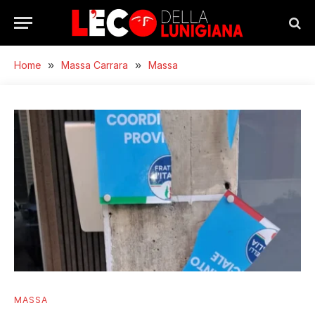
Home
»
Massa Carrara
»
Massa
MASSA