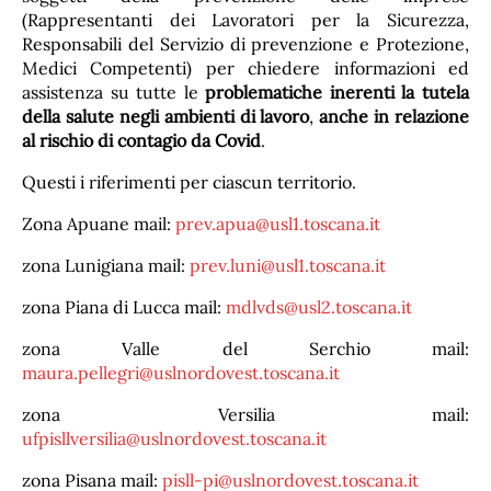
(Rappresentanti dei Lavoratori per la Sicurezza,
Responsabili del Servizio di prevenzione e Protezione,
Medici Competenti) per chiedere informazioni ed
assistenza su tutte le
problematiche inerenti la tutela
della salute negli ambienti di lavoro
,
anche in relazione
al rischio di contagio da Covid
.
Questi i riferimenti per ciascun territorio.
Zona Apuane mail:
prev.apua@usl1.toscana.it
zona Lunigiana mail:
prev.luni@usl1.toscana.it
zona Piana di Lucca mail:
mdlvds@usl2.toscana.it
zona Valle del Serchio mail:
maura.pellegri@uslnordovest.toscana.it
zona Versilia mail:
ufpisllversilia@uslnordovest.toscana.it
zona Pisana mail:
pisll-pi@uslnordovest.toscana.it