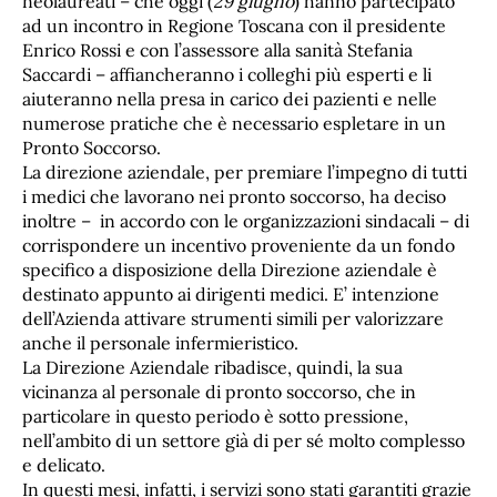
neolaureati – che oggi (
29 giugno
) hanno partecipato
ad un incontro in Regione Toscana con il presidente
Enrico Rossi e con l’assessore alla sanità Stefania
Saccardi – affiancheranno i colleghi più esperti e li
aiuteranno nella presa in carico dei pazienti e nelle
numerose pratiche che è necessario espletare in un
Pronto Soccorso.
La direzione aziendale, per premiare l’impegno di tutti
i medici che lavorano nei pronto soccorso, ha deciso
inoltre – in accordo con le organizzazioni sindacali – di
corrispondere un incentivo proveniente da un fondo
specifico a disposizione della Direzione aziendale è
destinato appunto ai dirigenti medici. E’ intenzione
dell’Azienda attivare strumenti simili per valorizzare
anche il personale infermieristico.
La Direzione Aziendale ribadisce, quindi, la sua
vicinanza al personale di pronto soccorso, che in
particolare in questo periodo è sotto pressione,
nell’ambito di un settore già di per sé molto complesso
e delicato.
In questi mesi, infatti, i servizi sono stati garantiti grazie