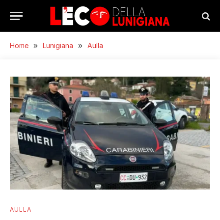
Home
»
Lunigiana
»
Aulla
AULLA