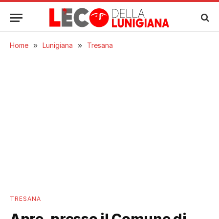
Home
»
Lunigiana
»
Tresana
TRESANA
Apre, presso il Comune di