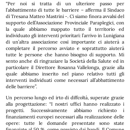
“Per noi si tratta di un ulteriore passo per
l’abbattimento di tutte le barriere – afferma il Sindaco
di Tresana Matteo Mastrini -. Ci siamo finora avvalsi del
supporto dell’Associazione Provinciale Paraplegici, con
la quale abbiamo mappato tutto il territorio ed
individuato gli interventi prioritari: l’arrivo in Lunigiana
di un’altra associazione così importante ci aiuterà a
completare il percorso avviato e soprattutto aiuterà
tutte le persone che hanno bisogno di supporto. Mi
sento anche di ringraziare la Società della Salute ed in
particolare il Direttore Rosanna Vallelonga, grazie alla
quale abbiamo inserito nel piano relativo tutti gli
interventi individuati come necessari all’abbattimento
delle barriere”.
Un percorso lungo ed irto di diffcoltà, superate grazie
alla progettazione: “I nostri uffici hanno realizzato i
progetti. Successivamente abbiamo richiesto i
finanziamenti europei necessari alla realizzazione delle
opere: tutte le domande presentate sono state
finanziate al 50 %, come previsto dai bandi. Il Comune