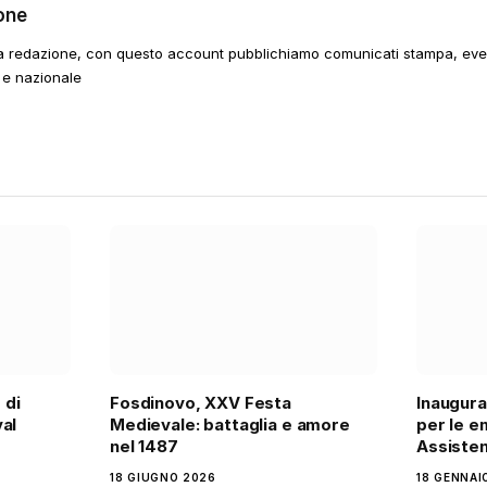
one
a redazione, con questo account pubblichiamo comunicati stampa, event
 e nazionale
 di
Fosdinovo, XXV Festa
Inaugura
al
Medievale: battaglia e amore
per le e
nel 1487
Assisten
18 GIUGNO 2026
18 GENNAI