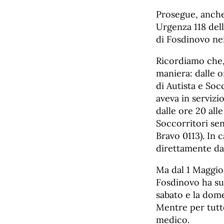
Prosegue, anche
Urgenza 118 del
di Fosdinovo nei
Ricordiamo che, 
maniera: dalle o
di Autista e Soc
aveva in serviz
dalle ore 20 all
Soccorritori se
Bravo 0113). In 
direttamente da
Ma dal 1 Maggio 
Fosdinovo ha sub
sabato e la dom
Mentre per tutto
medico.