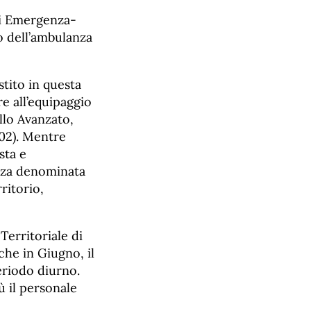
di Emergenza-
o dell’ambulanza
stito in questa
re all’equipaggio
llo Avanzato,
02). Mentre
sta e
nza denominata
ritorio,
Territoriale di
che in Giugno, il
eriodo diurno.
ù il personale