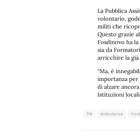
La Pubblica Assi
volontario, gode
militi che ricop
Questo grazie 
Fosdinovo ha la 
sia da Formatori
arricchire la già
“Ma, è innegabil
importanza per 
di alzare ancora 
Istituzioni loca
118
ambulanza
fosd