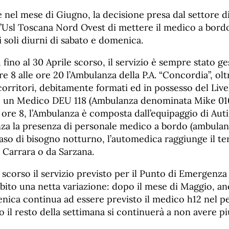
 nel mese di Giugno, la decisione presa dal settore 
l’Usl Toscana Nord Ovest di mettere il medico a bord
 soli diurni di sabato e domenica.
fino al 30 Aprile scorso, il servizio è sempre stato ge
re 8 alle ore 20 l’Ambulanza della P.A. “Concordia”, olt
corritori, debitamente formati ed in possesso del Live
io un Medico DEU 118 (Ambulanza denominata Mike 01
e ore 8, l’Ambulanza è composta dall’equipaggio di Auti
nza la presenza di personale medico a bordo (ambula
caso di bisogno notturno, l’automedica raggiunge il ter
 Carrara o da Sarzana.
scorso il servizio previsto per il Punto di Emergenza 
ito una netta variazione: dopo il mese di Maggio, an
enica continua ad essere previsto il medico h12 nel p
 il resto della settimana si continuerà a non avere pi