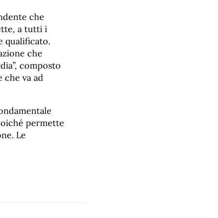
endente che
e, a tutti i
 qualificato.
azione che
rdia”, composto
e che va ad
 fondamentale
 poiché permette
one. Le