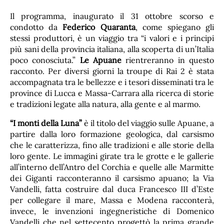
Il programma, inaugurato il 31 ottobre scorso e
condotto da
Federico Quaranta
, come spiegano gli
stessi produttori, è un viaggio tra “i valori e i principi
più sani della provincia italiana, alla scoperta di un’Italia
poco conosciuta.”
Le Apuane
rientreranno in questo
racconto. Per diversi giorni la troupe di Rai 2 è stata
accompagnata tra le bellezze e i tesori disseminati tra le
province di Lucca e Massa-Carrara alla ricerca di storie
e tradizioni legate alla natura, alla gente e al marmo.
“I monti della Luna”
è il titolo del viaggio sulle Apuane, a
partire dalla loro formazione geologica, dal carsismo
che le caratterizza, fino alle tradizioni e alle storie della
loro gente. Le immagini girate tra le grotte e le gallerie
all’interno dell’Antro del Corchia e quelle alle Marmitte
dei Giganti racconteranno il carsismo apuano; la Via
Vandelli, fatta costruire dal duca Francesco III d’Este
per collegare il mare, Massa e Modena racconterà,
invece, le invenzioni ingegneristiche di Domenico
Vandelli che nel settecento progettò la prima grande