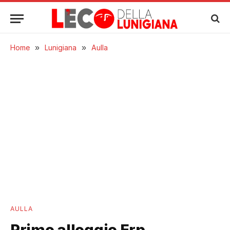
Home
»
Lunigiana
»
Aulla
AULLA
Primo alloggio Erp