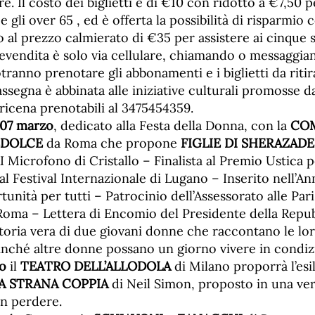
e. Il costo dei biglietti è di €10 con ridotto a €7,50 pe
 gli over 65 , ed è offerta la possibilità di risparmio c
al prezzo calmierato di €35 per assistere ai cinque s
prevendita è solo via cellulare, chiamando o messaggi
tranno prenotare gli abbonamenti e i biglietti da ritira
assegna è abbinata alle iniziative culturali promosse da
ricena prenotabili al 3475454359.
 07 marzo
, dedicato alla Festa della Donna, con la
COM
DOLCE
da Roma che propone
FIGLIE DI SHERAZADE
Microfono di Cristallo – Finalista al Premio Ustica p
 al Festival Internazionale di Lugano – Inserito nell’
tunità per tutti – Patrocinio dell’Assessorato alle Pa
oma – Lettera di Encomio del Presidente della Repubbl
toria vera di due giovani donne che raccontano le lo
inché altre donne possano un giorno vivere in condizi
o
il
TEATRO DELL’ALLODOLA
di Milano proporrà l’esi
A STRANA COPPIA
di Neil Simon, proposto in una ver
n perdere.