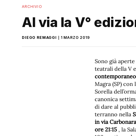
ARCHIVIO
Al via la V° edizi
DIEGO REMAGGI
1 MARZO 2019
Sono già aperte 
teatrali della V
contemporaneo
Magra (SP) con l
Sorella dell’orm
canonica settima
di dare al pubbli
terranno nella
S
in via Carbonara
ore 21:15
, la Sa