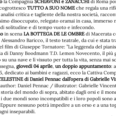
o
la Compagnia
SCHIAVONI e ZANACCHI
di Roma port
cogrottesco
TUTTO A SUO NOME
che regala una rif
analisi critica e tagliente della nostra società, raccon
ssimo disoccupato, relegato oramai in casa, immerso n
 di solitudine e di tempo vuoto e infecondo.
zo
in scena
LA BOTTEGA DE LE OMBRE
di Macerata co
 Alessandro Baricco, il testo teatrale, da cui e stata tr
l film di Giuseppe Tornatore: ”La leggenda del pianis
ria di Danny Boodmann T.D. Lemon Novecento, il più 
su una nave e lì vissuto per tutta la vita, senza mai 
assegna,
giovedì 04 aprile
,
un doppio appuntamento
: 
 dedicato ai bambini e ragazzi, ecco la Cattiva Com
LESTINE di Daniel Pennac dall’opera di Gabrielle V
 author: Daniel Pennac / illustrator: Gabrielle Vincen
oria del mondo di sopra, abitato dagli orsi e il mond
: i due mondi sono incompatibili e i loro popoli sono 
. Eppure nessuno potrà impedire a un orso e a una top
gni inseparabili.