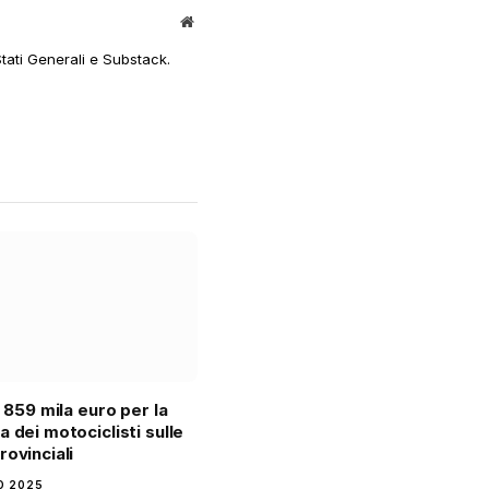
Sito
web
Stati Generali e Substack.
: 859 mila euro per la
a dei motociclisti sulle
rovinciali
IO 2025