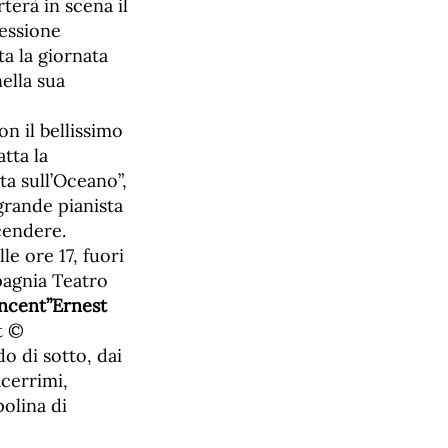
erà in scena il
lessione
ta la giornata
ella sua
n il bellissimo
atta la
ta sull’Oceano”,
grande pianista
scendere.
alle ore 17, fuori
pagnia Teatro
incent”Ernest
t ©
o di sotto, dai
acerrimi,
olina di