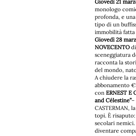
Giovedì 21 marz
monologo comi
profonda, e una 
tipo di un buffi
immobilità fatta
Giovedì 28 mar
NOVECENTO
di
sceneggiatura de
racconta la sto
del mondo, nato 
A chiudere la r
abbonamento €5,
con
ERNEST E CE
and Célestine”
–
CASTERMAN, la st
topi. È risaputo
secolari nemici
diventare compa