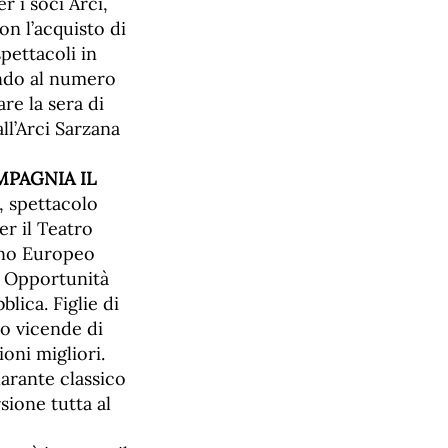
r i soci Arci,
on l’acquisto di
pettacoli in
ando al numero
re la sera di
ll’Arci Sarzana
PAGNIA IL
, spettacolo
er il Teatro
Anno Europeo
ri Opportunità
ica. Figlie di
ro vicende di
oni migliori.
larante classico
sione tutta al