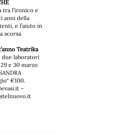
CHE
 tra l’ironico e
i anni della
nti, e l’aiuto in
a scorsa
t’anno Teatrika
o due laboratori
I 29 e 30 marzo
ESSANDRA
gio“ €100.
vasi.it –
stelnuovo.it