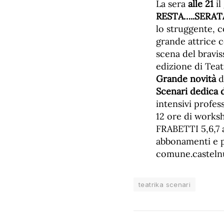
La sera
alle 21
il
RESTA…..SERAT
lo struggente, c
grande attrice c
scena del bravi
edizione di Teat
Grande novità
d
Scenari dedica d
intensivi profes
12 ore di work
FRABETTI 5,6,7 
abbonamenti e p
comune.castelnu
teatrika scenari