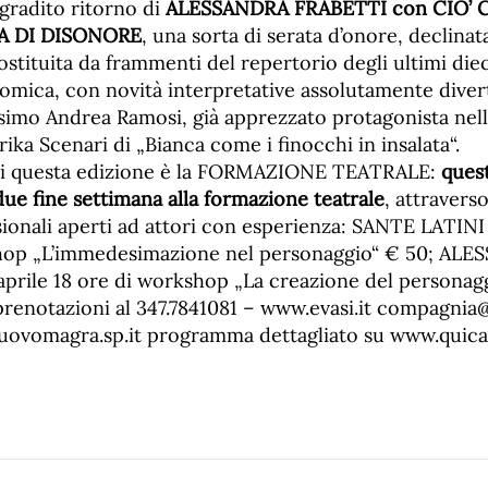
 gradito ritorno di
ALESSANDRA
FRABETTI con CIO’ 
A DI DISONORE
, una sorta di serata d’onore, declinata
ostituita da frammenti del repertorio degli ultimi diec
omica, con novità interpretative assolutamente diverte
ssimo Andrea Ramosi, già apprezzato protagonista nell
rika Scenari di „Bianca come i finocchi in insalata“.
i questa edizione è la FORMAZIONE TEATRALE:
ques
ue fine settimana alla formazione teatrale
, attravers
sionali aperti ad attori con esperienza: SANTE LATIN
shop „L’immedesimazione nel personaggio“ € 50; AL
aprile 18 ore di workshop „La creazione del personag
renotazioni al 347.7841081 – www.evasi.it compagnia@e
ovomagra.sp.it programma dettagliato su www.quica