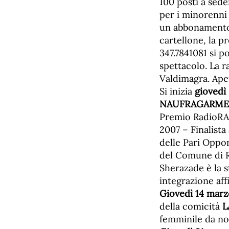
100 posti a seder
per i minorenni e
un abbonamento 
cartellone, la 
347.7841081 si po
spettacolo. La r
Valdimagra. Ape
Si inizia
giovedì
NAUFRAGARME
Premio RadioRAI 
2007 – Finalista
delle Pari Oppor
del Comune di R
Sherazade è la s
integrazione aff
Giovedì 14 marz
della comicità
L
femminile da no