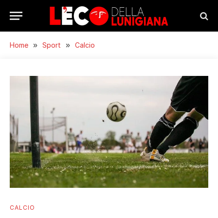
Home
»
Sport
»
Calcio
CALCIO