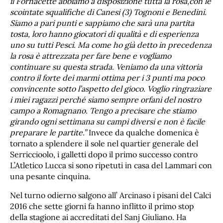
il Fornacette abbiamo a disposizione tutta la rosa,con le
scointate squalifiche di Canesi (3) Tognoni e Benedini.
Siamo a pari punti e sappiamo che sarà una partita
tosta, loro hanno giocatori di qualità e di esperienza
uno su tutti Pesci. Ma come ho già detto in precedenza
la rosa è attrezzata per fare bene e vogliamo
continuare su questa strada. Veniamo da una vittoria
contro il forte dei marmi ottima per i 3 punti ma poco
convincente sotto l’aspetto del gioco. Voglio ringraziare
i miei ragazzi perché siamo sempre orfani del nostro
campo a Romagnano. Tengo a precisare che stiamo
girando ogni settimana su campi diversi e non è facile
preparare le partite.”
Invece da qualche domenica è
tornato a splendere il sole nel quartier generale del
Serriccioolo, i galletti dopo il primo successo contro
L’Atletico Lucca si sono ripetuti in casa del Lammari con
una pesante cinquina.
Nel turno odierno salgono all’ Arcinaso i pisani del Calci
2016 che sette giorni fa hanno inflitto il primo stop
della stagione ai accreditati del Sanj Giuliano. Ha