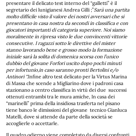
presentare il delicato test interno del “galletti” è il
segretario dei lunigianesi Andrea Gilli ;”
Sarà una partita
molto difficile visto il valore dei nostri avversari che si
presentano in casa nostra da secondi in classifica e con
giocatori importanti di categoria superiore. Noi siamo
moralmente in ripresa visto le due convincenti vittorie
consecutive. I ragazzi sotto le direttive del mister
stanno lavorando bene e grosso modo la formazione
iniziale sarà la solita di domenica scorsa con l’unico
dubbio del giovane Forfori uscito dopo pochi minuti
per infortunio,in caso saranno pronti Bertolini e/o
Antinori “.
Infine altro test delicato per la Virtus Marina
di Massa che scende a Migliarino dove i padroni casa
stazionano a centro classifica in virtù dei due successi
ottenuti entrambi tra le mura amiche, In casa dei
“marinelli” prima della insidiosa trasferta nel pisano
tiene banco le dimissioni del giovane tecnico Gianluca
Matelli, dove si attende da parte della società se
accoglierle o accettarle.
Il quadro odierno viene completato da diversi confronti