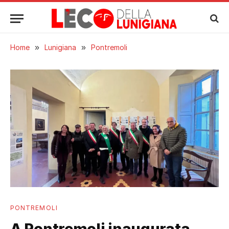
Home
»
Lunigiana
»
Pontremoli
PONTREMOLI
A Pontremoli inaugurata