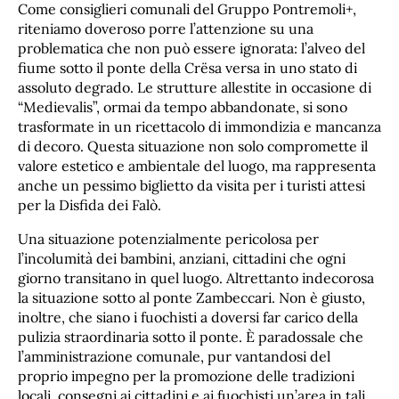
Come consiglieri comunali del Gruppo Pontremoli+,
riteniamo doveroso porre l’attenzione su una
problematica che non può essere ignorata: l’alveo del
fiume sotto il ponte della Crësa versa in uno stato di
assoluto degrado. Le strutture allestite in occasione di
“Medievalis”, ormai da tempo abbandonate, si sono
trasformate in un ricettacolo di immondizia e mancanza
di decoro. Questa situazione non solo compromette il
valore estetico e ambientale del luogo, ma rappresenta
anche un pessimo biglietto da visita per i turisti attesi
per la Disfida dei Falò.
Una situazione potenzialmente pericolosa per
l’incolumità dei bambini, anziani, cittadini che ogni
giorno transitano in quel luogo. Altrettanto indecorosa
la situazione sotto al ponte Zambeccari. Non è giusto,
inoltre, che siano i fuochisti a doversi far carico della
pulizia straordinaria sotto il ponte. È paradossale che
l’amministrazione comunale, pur vantandosi del
proprio impegno per la promozione delle tradizioni
locali, consegni ai cittadini e ai fuochisti un’area in tali