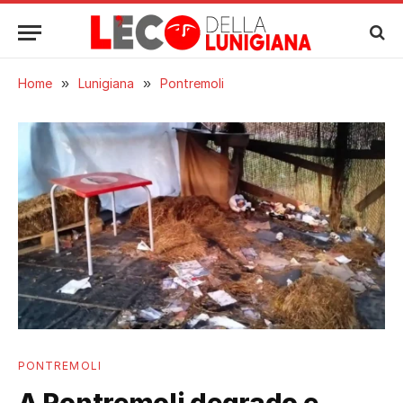
Home
»
Lunigiana
»
Pontremoli
PONTREMOLI
A Pontremoli degrado e