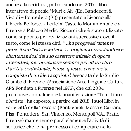
anche alla scrittura, pubblicando nel 2017 il libro
interattivo di poesie “Muri e Ali” (Ed. Bandecchi &
Vivaldi – Pontedera (PI)) presentato a Livorno alla
Libreria Belforte, a Lerici al Castello Monumentale e a
Firenze a Palazzo Medici Riccardi che è stato utilizzato
come supporto per realizzazioni successive dove il
testo, come lei stessa dirà, “
…ha progressivamente
perso il suo “valore letterario” originario, svuotandosi e
allontanandosi dal suo carattere iniziale di opera
interattiva, per avvicinarsi sempre più ad un libro
d’artista tradizionale, inteso questo, come meta,
conquista di un’idea acquisita”.
Associata dello Studio
Giambo di Firenze (Associazione Arte Lingua e Cultura
APS Fondata a Firenze nel 1976), che dal 2004
promuove annualmente la manifestazione “Tour Libro
d’Artista”, ha esposto, a partire dal 2018, i suoi Libri in
varie città della Toscana (Pontremoli, Massa e Carrara,
Pisa, Pontedera, San Vincenzo, Montopoli V.A., Prato,
Firenze) mantenendo parallelamente l’attività di
scrittrice che le ha permesso di completare nello