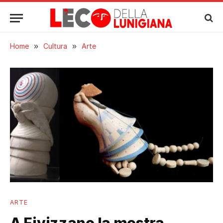
Home
»
Cultura
»
Arte
ARTE
A Fivizzano la mostra