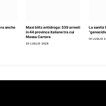
ibra anche
Maxi blitz antidroga: 539 arresti
La sanità 
in 44 province italiane tra cui
“genocidi
Massa Carrara
14 LUGLIO 
20 LUGLIO 2026