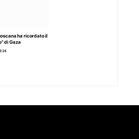
toscana ha ricordato il
o” di Gaza
2026