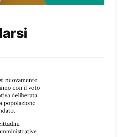
darsi
arsi nuovamente
ranno con il voto
tiva deliberata
na popolazione
ndato.
ittadini
 amministrative