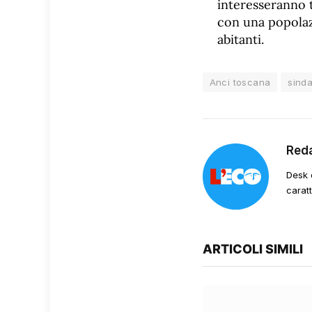
interesseranno 
con una popolaz
abitanti.
Anci toscana
sinda
Red
Desk 
carat
ARTICOLI SIMILI