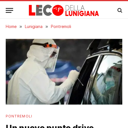
Home
»
Lunigiana
»
Pontremoli
PONTREMOLI
Un nuovo punto drive