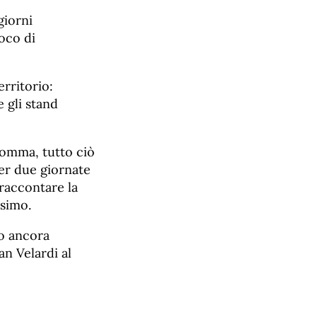
giorni
oco di
rritorio:
 gli stand
Insomma, tutto ciò
er due giornate
 raccontare la
issimo.
no ancora
an Velardi al