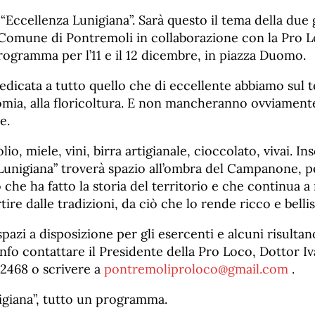
 “Eccellenza Lunigiana”. Sarà questo il tema della due 
 Comune di Pontremoli in collaborazione con la Pro L
rogramma per l’11 e il 12 dicembre, in piazza Duomo.
icata a tutto quello che di eccellente abbiamo sul te
omia, alla floricoltura. E non mancheranno ovviamente
le.
olio, miele, vini, birra artigianale, cioccolato, vivai. 
Lunigiana” troverà spazio all’ombra del Campanone, p
ò che ha fatto la storia del territorio e che continua a
rtire dalle tradizioni, da ciò che lo rende ricco e bell
spazi a disposizione per gli esercenti e alcuni risulta
 info contattare il Presidente della Pro Loco, Dottor Iv
2468 o scrivere a
pontremoliproloco@gmail.com
.
igiana”, tutto un programma.