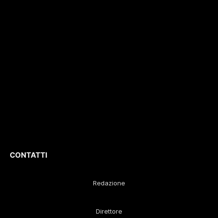
con il numero di
interviste, inchieste,
registrazione
196/1
video,
del 04/2015
.
approfondimenti e
Iscrizione
ROC. N.
report di eventi
36086
.
culturali e sportivi.
D
irettore
Responsabile
:
Gustavo Diego
Remaggi
CONTATTI
Redazione
Direttore