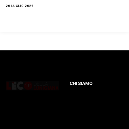
20 LUGLIO 2026
CHI SIAMO
L’Eco
della Lunigiana
è un quotidiano
Testata giornalistica
online dedicato al
registrata presso il
territorio lunigianese
Tribunale di Massa
e non solo. Con