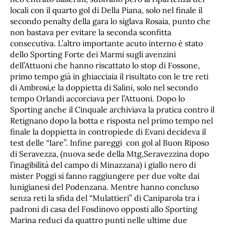
locali con il quarto gol di Della Piana, solo nel finale il
secondo penalty della gara lo siglava Rosaia, punto che
non bastava per evitare la seconda sconfitta
consecutiva. L’altro importante acuto interno è stato
dello Sporting Forte dei Marmi sugli avenzini
dell’Attuoni che hanno riscattato lo stop di Fossone,
primo tempo già in ghiacciaia il risultato con le tre reti
di Ambrosi,e la doppietta di Salini, solo nel secondo
tempo Orlandi accorciava per l’Attuoni. Dopo lo
Sporting anche il Cinquale archiviava la pratica contro il
Retignano dopo la botta e risposta nel primo tempo nel
finale la doppietta in contropiede di Evani decideva il
test delle “Iare”. Infine pareggi con gol al Buon Riposo
di Seravezza, (nuova sede della Mtg,Seravezzina dopo
l’inagibilità del campo di Minazzana) i giallo nero di
mister Poggi si fanno raggiungere per due volte dai
lunigianesi del Podenzana. Mentre hanno concluso
senza reti la sfida del “Mulattieri” di Caniparola tra i
padroni di casa del Fosdinovo opposti allo Sporting
Marina reduci da quattro punti nelle ultime due