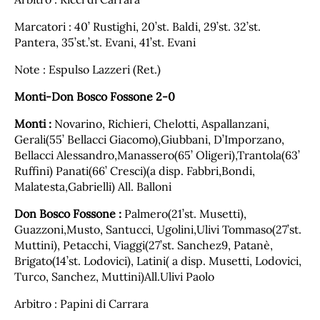
Marcatori : 40’ Rustighi, 20’st. Baldi, 29’st. 32’st.
Pantera, 35’st.’st. Evani, 41’st. Evani
Note : Espulso Lazzeri (Ret.)
Monti-Don Bosco Fossone 2-0
Monti :
Novarino, Richieri, Chelotti, Aspallanzani,
Gerali(55’ Bellacci Giacomo),Giubbani, D’Imporzano,
Bellacci Alessandro,Manassero(65’ Oligeri),Trantola(63’
Ruffini) Panati(66’ Cresci)(a disp. Fabbri,Bondi,
Malatesta,Gabrielli) All. Balloni
Don Bosco Fossone :
Palmero(21’st. Musetti),
Guazzoni,Musto, Santucci, Ugolini,Ulivi Tommaso(27’st.
Muttini), Petacchi, Viaggi(27’st. Sanchez9, Patanè,
Brigato(14’st. Lodovici), Latini( a disp. Musetti, Lodovici,
Turco, Sanchez, Muttini)All.Ulivi Paolo
Arbitro : Papini di Carrara