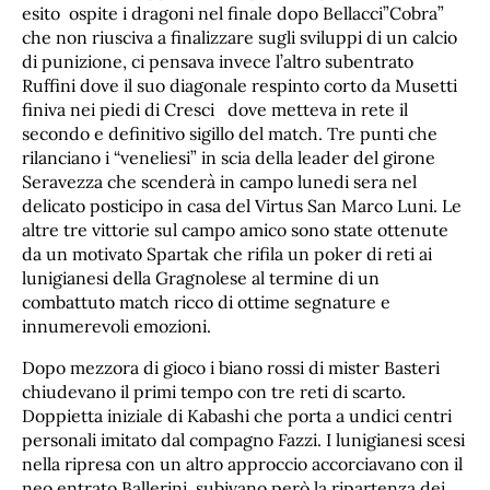
esito ospite i dragoni nel finale dopo Bellacci”Cobra”
che non riusciva a finalizzare sugli sviluppi di un calcio
di punizione, ci pensava invece l’altro subentrato
Ruffini dove il suo diagonale respinto corto da Musetti
finiva nei piedi di Cresci dove metteva in rete il
secondo e definitivo sigillo del match. Tre punti che
rilanciano i “veneliesi” in scia della leader del girone
Seravezza che scenderà in campo lunedi sera nel
delicato posticipo in casa del Virtus San Marco Luni. Le
altre tre vittorie sul campo amico sono state ottenute
da un motivato Spartak che rifila un poker di reti ai
lunigianesi della Gragnolese al termine di un
combattuto match ricco di ottime segnature e
innumerevoli emozioni.
Dopo mezzora di gioco i biano rossi di mister Basteri
chiudevano il primi tempo con tre reti di scarto.
Doppietta iniziale di Kabashi che porta a undici centri
personali imitato dal compagno Fazzi. I lunigianesi scesi
nella ripresa con un altro approccio accorciavano con il
neo entrato Ballerini, subivano però la ripartenza dei