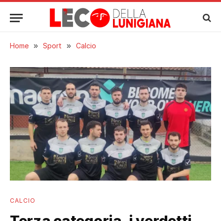
Home
»
Sport
»
Calcio
CALCIO
Terza categoria, i verdetti