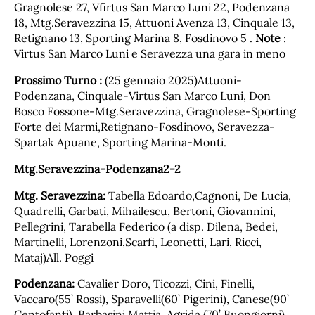
Gragnolese 27, Vfirtus San Marco Luni 22, Podenzana
18, Mtg.Seravezzina 15, Attuoni Avenza 13, Cinquale 13,
Retignano 13, Sporting Marina 8, Fosdinovo 5 .
Note
:
Virtus San Marco Luni e Seravezza una gara in meno
Prossimo Turno :
(25 gennaio 2025)Attuoni-
Podenzana, Cinquale-Virtus San Marco Luni, Don
Bosco Fossone-Mtg.Seravezzina, Gragnolese-Sporting
Forte dei Marmi,Retignano-Fosdinovo, Seravezza-
Spartak Apuane, Sporting Marina-Monti.
Mtg.Seravezzina-Podenzana2-2
Mtg. Seravezzina:
Tabella Edoardo,Cagnoni, De Lucia,
Quadrelli, Garbati, Mihailescu, Bertoni, Giovannini,
Pellegrini, Tarabella Federico (a disp. Dilena, Bedei,
Martinelli, Lorenzoni,Scarfi, Leonetti, Lari, Ricci,
Mataj)All. Poggi
Podenzana:
Cavalier Doro, Ticozzi, Cini, Finelli,
Vaccaro(55’ Rossi), Sparavelli(60’ Pigerini), Canese(90’
Centofanti), Barbasini Mattia, Agrida,(70’ Buongiorni)