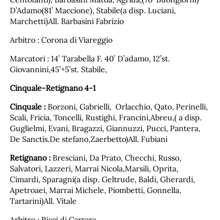
D’Adamo(81’ Maccione), Stabile(a disp. Luciani,
Marchetti)All. Barbasini Fabrizio
Arbitro : Corona di Viareggio
Marcatori : 14’ Tarabella F. 40’ D’adamo, 12’st.
Giovannini,45’+5’st. Stabile,
Cinquale-Retignano 4-1
Cinquale :
Borzoni, Gabrielli, Orlacchio, Qato, Perinelli,
Scali, Fricia, Toncelli, Rustighi, Francini,Abreu,( a disp.
Guglielmi, Evani, Bragazzi, Giannuzzi, Pucci, Pantera,
De Sanctis.De stefano,Zaerbetto)All. Fubiani
Retignano :
Bresciani, Da Prato, Checchi, Russo,
Salvatori, Lazzeri, Marrai Nicola,Marsili, Oprita,
Cimardi, Sparagni(a disp. Geltrude, Baldi, Gherardi,
Apetroaei, Marrai Michele, Piombetti, Gonnella,
Tartarini)All. Vitale
Arbitro : Ricci di Carrara