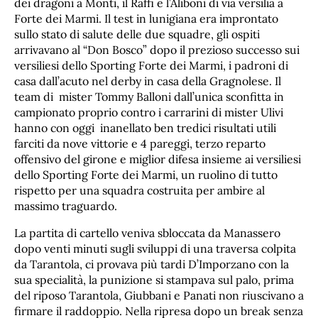
dei dragoni a Monti, il Raffi e l’Aliboni di via versilia a
Forte dei Marmi. Il test in lunigiana era improntato
sullo stato di salute delle due squadre, gli ospiti
arrivavano al “Don Bosco” dopo il prezioso successo sui
versiliesi dello Sporting Forte dei Marmi, i padroni di
casa dall’acuto nel derby in casa della Gragnolese. Il
team di mister Tommy Balloni dall’unica sconfitta in
campionato proprio contro i carrarini di mister Ulivi
hanno con oggi inanellato ben tredici risultati utili
farciti da nove vittorie e 4 pareggi, terzo reparto
offensivo del girone e miglior difesa insieme ai versiliesi
dello Sporting Forte dei Marmi, un ruolino di tutto
rispetto per una squadra costruita per ambire al
massimo traguardo.
La partita di cartello veniva sbloccata da Manassero
dopo venti minuti sugli sviluppi di una traversa colpita
da Tarantola, ci provava più tardi D’Imporzano con la
sua specialità, la punizione si stampava sul palo, prima
del riposo Tarantola, Giubbani e Panati non riuscivano a
firmare il raddoppio. Nella ripresa dopo un break senza