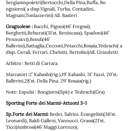
Sergiamnpoietri)Bertocchi,Della Pina,Buffa, Bo
nguiorni( a disp.Vignali, Turba, Contadini,
Magnani,Tonlazzerini) All. Basteri
Gragnolese :
Bacchi, Pigoni(46’ Fregosi),
Borghetti,Reburati(31’st. Benincasa), Spadoni(46’
Pennuicci),Bondi(46’
Ballerini),Battaglia,Cecconi,Petacchi,Rosaia,Tedeschi( a
disp. Gerali, Ferrari, Chelotti, Bertolini)All. Grandetti
Arbitro : Betti di Carrara
Marcatori :2’ Kabashi(rig.),19’ Kabashi, 31’ Fazzi, 20’st.
Ballerini,28’st. Della Pina, 29’ Rosaia(rig.)
Note: Espulsi : Bongiorni(Spk) e Tedeschi(Gra)
Sporting Forte dei Marmi-Attuoni 3-1
Sp.Forte dei Marmi:
Bedei, Salvini, Evangelisti(30’st.
Leonardi), Baldi Galleni, Vannucci, Grassi(21’st.
Ticci)Ambrosi(46’ Maggi Lorenzo),