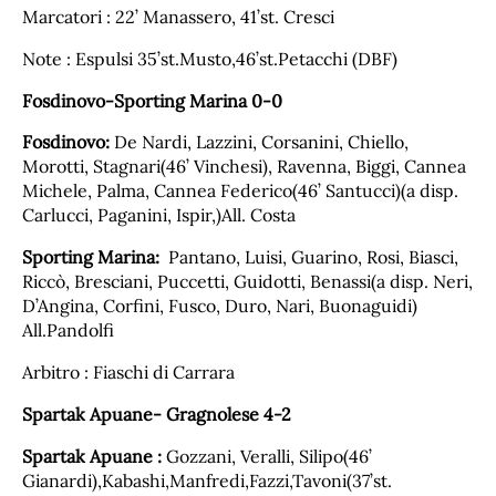
Marcatori : 22’ Manassero, 41’st. Cresci
Note : Espulsi 35’st.Musto,46’st.Petacchi (DBF)
Fosdinovo-Sporting Marina 0-0
Fosdinovo:
De Nardi, Lazzini, Corsanini, Chiello,
Morotti, Stagnari(46’ Vinchesi), Ravenna, Biggi, Cannea
Michele, Palma, Cannea Federico(46’ Santucci)(a disp.
Carlucci, Paganini, Ispir,)All. Costa
Sporting Marina:
Pantano, Luisi, Guarino, Rosi, Biasci,
Riccò, Bresciani, Puccetti, Guidotti, Benassi(a disp. Neri,
D’Angina, Corfini, Fusco, Duro, Nari, Buonaguidi)
All.Pandolfi
Arbitro : Fiaschi di Carrara
Spartak Apuane- Gragnolese 4-2
Spartak Apuane :
Gozzani, Veralli, Silipo(46’
Gianardi),Kabashi,Manfredi,Fazzi,Tavoni(37’st.