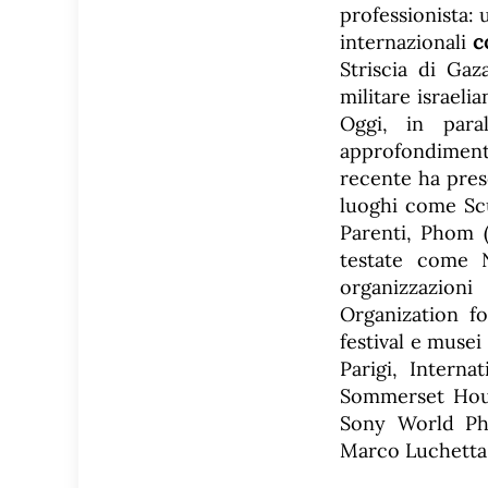
professionista:
internazionali
c
Striscia di Gaz
militare israeli
Oggi, in paral
approfondimento
recente ha prese
luoghi come Scu
Parenti, Phom 
testate come 
organizzazion
Organization fo
festival e muse
Parigi, Intern
Sommerset Hous
Sony World Pho
Marco Luchetta 