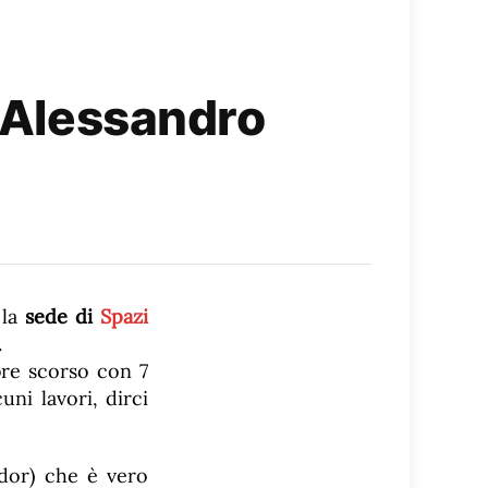
n Alessandro
 la
sede di
Spazi
.
bre scorso con 7
uni lavori, dirci
dor) che è vero