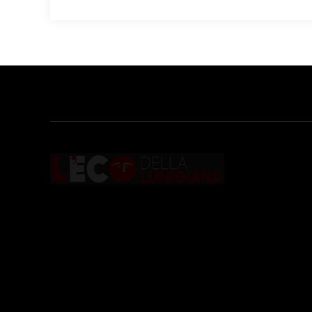
Testata giornalistica registrata presso il
Tribunale di Massa con il numero di
registrazione
196/1 del 04/2015
.
Iscrizione
ROC. N. 36086
.