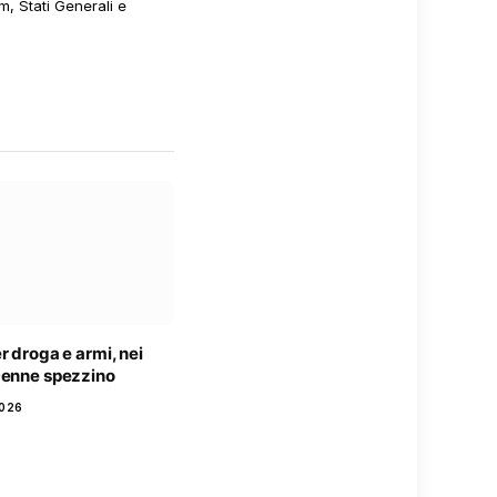
m, Stati Generali e
r droga e armi, nei
9enne spezzino
2026