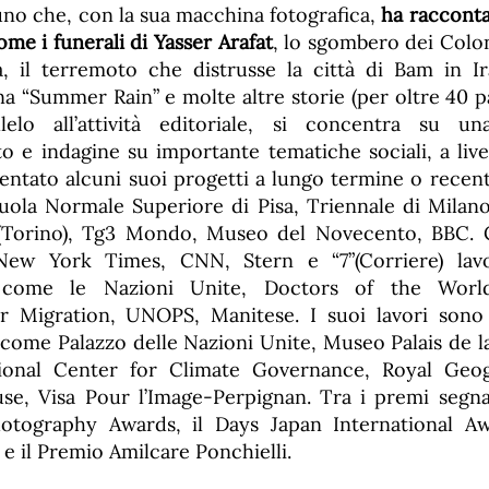
 uno che, con la sua macchina fotografica,
ha racconta
ome i
funerali di Yasser Arafat
, lo sgombero dei Coloni
a, il terremoto che distrusse la città di Bam in Ir
ana “Summer Rain” e molte altre storie (per oltre 40 pae
lelo all’attività editoriale, si concentra su un
 e indagine su importante tematiche sociali, a live
ntato alcuni suoi progetti a lungo termine o recenti
ola Normale Superiore di Pisa, Triennale di Milan
(Torino), Tg3 Mondo, Museo del Novecento, BBC. C
New York Times, CNN, Stern e “7”(Corriere) lavo
i come le Nazioni Unite, Doctors of the World,
r Migration, UNOPS, Manitese. I suoi lavori sono 
i come Palazzo delle Nazioni Unite, Museo Palais de l
ational Center for Climate Governance, Royal Geog
e, Visa Pour l’Image-Perpignan. Tra i premi segna
tography Awards, il Days Japan International Aw
e il Premio Amilcare Ponchielli.