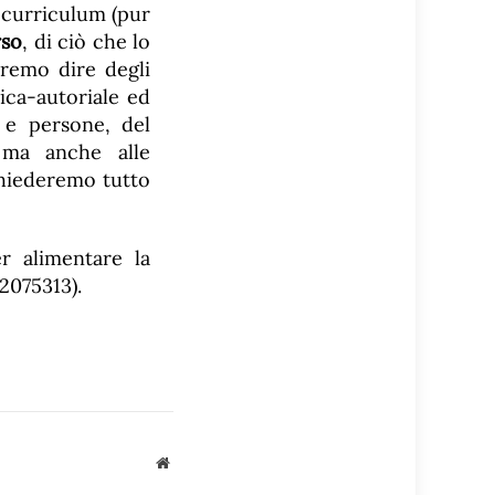
 curriculum (pur
rso
, di ciò che lo
aremo dire degli
tica-autoriale ed
 e persone, del
, ma anche alle
chiederemo tutto
r alimentare la
2075313).
Sito
web