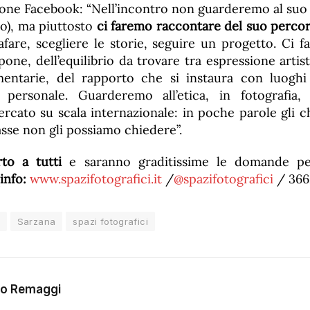
ione Facebook: “Nell’incontro non guarderemo al suo
o), ma piuttosto
ci faremo raccontare del suo perco
afare, scegliere le storie, seguire un progetto. Ci f
 pone, dell’equilibrio da trovare tra espressione artis
entarie, del rapporto che si instaura con luoghi
 personale. Guarderemo all’etica, in fotografia
rcato su scala internazionale: in poche parole gli 
asse non gli possiamo chiedere”.
to a tutti
e saranno graditissime le domande pe
info:
www.spazifotografici.it
/
@spazifotografici
/ 366
Sarzana
spazi fotografici
go Remaggi