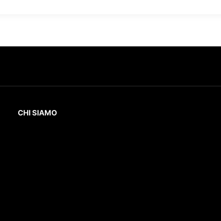
CHI SIAMO
L’Eco
della Lunigiana
è un quotidiano online
dedicato al territorio lunigianese e non solo.
Con interviste, inchieste, video,
approfondimenti e report di eventi culturali
e sportivi.
D
irettore Responsabile
: Gustavo Diego