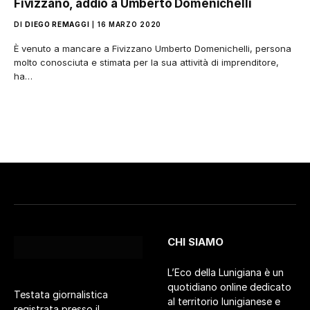
Fivizzano, addio a Umberto Domenichelli
DI
DIEGO REMAGGI
16 MARZO 2020
È venuto a mancare a Fivizzano Umberto Domenichelli, persona
molto conosciuta e stimata per la sua attività di imprenditore,
ha…
CHI SIAMO
L’Eco della Lunigiana è un
quotidiano online dedicato
Testata giornalistica
al territorio lunigianese e
registrata presso il