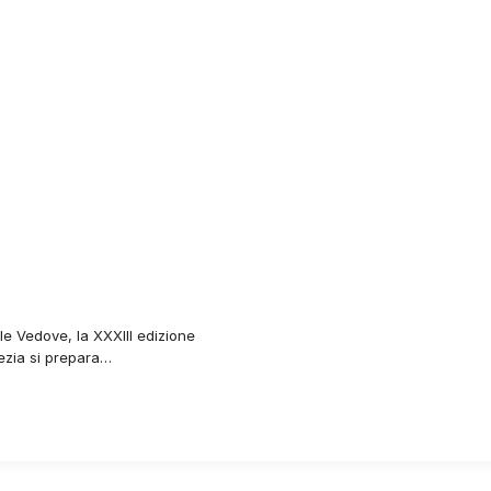
e
e Vedove, la XXXIII edizione
ezia si prepara…