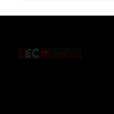
Testata giornalistica registrata presso il
Tribunale di Massa con il numero di
registrazione
196/1 del 04/2015
.
Iscrizione
ROC. N. 36086
.