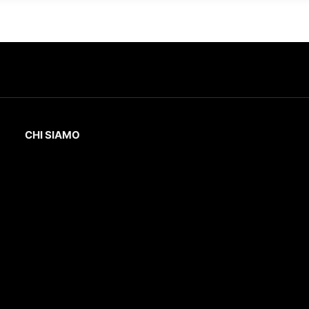
CHI SIAMO
L’Eco
della Lunigiana
è un quotidiano online
dedicato al territorio lunigianese e non solo.
Con interviste, inchieste, video,
approfondimenti e report di eventi culturali
e sportivi.
D
irettore Responsabile
: Gustavo Diego
Remaggi