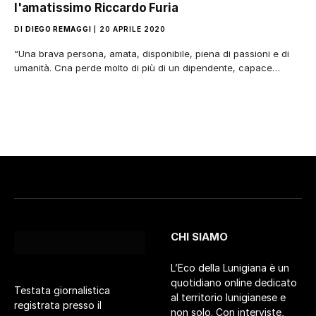
l'amatissimo Riccardo Furia
DI
DIEGO REMAGGI
20 APRILE 2020
“Una brava persona, amata, disponibile, piena di passioni e di
umanità. Cna perde molto di più di un dipendente, capace…
CHI SIAMO
L’Eco della Lunigiana è un
quotidiano online dedicato
Testata giornalistica
al territorio lunigianese e
registrata presso il
non solo. Con interviste,