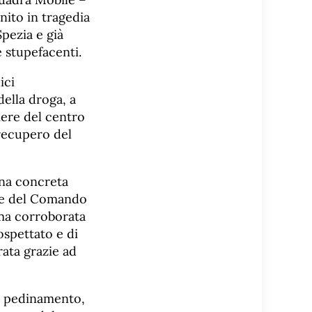
inito in tragedia
pezia e già
e stupefacenti.
ici
ella droga, a
mere del centro
 recupero del
una concreta
ra e del Comando
ima corroborata
sospettato e di
rata grazie ad
 e pedinamento,