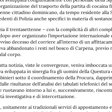
’organizzazione del trasporto della partita di cocaina f
tenne cittadino dominicano, da tempo residente alla S
denti di Polizia anche specifici in materia di sostanz
ia il trentasettenne – con la complicità di altri compl
dopo aver organizzato l’importazione internazionale d
vviso decesso del corriere all’interno di un affittaca
eva abbandonato i resti nel bosco di Carpena, previo
dal corpo.
ffatta notizia, viste le convergenze, veniva imboccata 
iva sviluppata in sinergia fra gli uomini della Questu
abinieri sotto il coordinamento della Procura, dappr
lle risultanze dell’analisi dei tabulati telefonici del 
he ruotavano intorno a lui e, successivamente, riscont
tà investigativa e di intercettazione.
ca, unitamente ai tradizionali servizi di appostamento