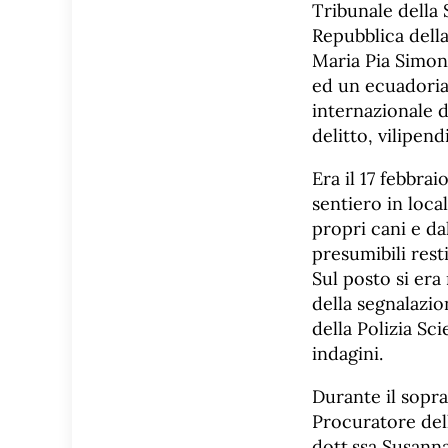
Tribunale della 
Repubblica della
Maria Pia Simon
ed un ecuadorian
internazionale 
delitto, vilipen
Era il 17 febbra
sentiero in loc
propri cani e dal
presumibili rest
Sul posto si era
della segnalazio
della Polizia Sc
indagini.
Durante il sopra
Procuratore dell
dott.ssa Susanna