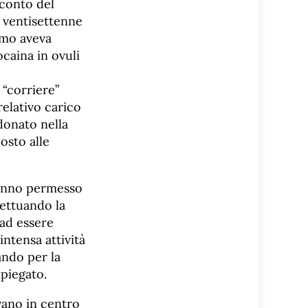
 conto del
n ventisettenne
omo aveva
ocaina in ovuli
 “corriere”
relativo carico
donato nella
osto alle
hanno permesso
fettuando la
 ad essere
intensa attività
ando per la
mpiegato.
ivano in centro