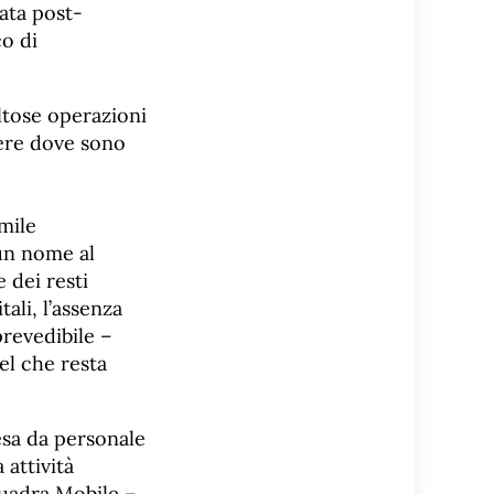
ata post-
co di
oltose operazioni
vere dove sono
mile
 un nome al
 dei resti
ali, l’assenza
revedibile –
el che resta
resa da personale
 attività
quadra Mobile –