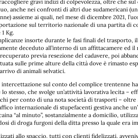
accogliere gravi indizi di colpevolezza, oltre che sul
uo, anche nei confronti di altri due sudamericani (u
nne) assieme ai quali, nel mese di dicembre 2021, l’u
portazione sul territorio nazionale di una partita di c
 1 Kg.
licanze insorte durante le fasi finali del trasporto, il
amente deceduto all’interno di un affittacamere ed il 
 recuperato previa resezione del cadavere, poi abban
tuata sulle prime alture della città dove è rimasto esp
arrivo di animali selvatici.
i intercettazione sul conto del complice trentenne 
lo stesso, che svolge un’attività lavorativa lecita – ef
hi per conto di una nota società di trasporti – oltre
affico internazionale di stupefacenti gestiva anche un’
caina “al minuto”, sostanzialmente a domicilio, utilizz
osi di droga furgoni della ditta presso la quale era i
lizzati allo spaccio, tutti con clienti fidelizzati, avven