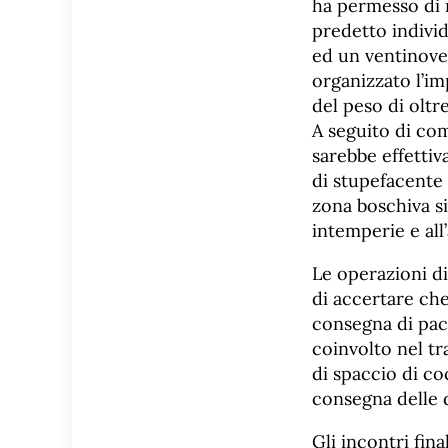
ha permesso di r
predetto individ
ed un ventinove
organizzato l’im
del peso di oltre
A seguito di comp
sarebbe effettiv
di stupefacente
zona boschiva si
intemperie e all’
Le operazioni d
di accertare che 
consegna di pacc
coinvolto nel tr
di spaccio di co
consegna delle d
Gli incontri fina