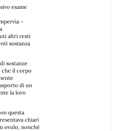
ssivo esame
impervia –
a
ti altri resti
nti sostanza
 di sostanze
o che il corpo
lmente
asporto di un
nte la loro
 con questa
presentava chiari
 un ovulo, nonché