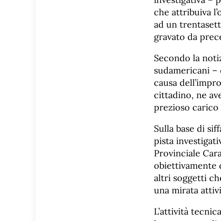
che attribuiva l
ad un trentaset
gravato da prece
Secondo la notiz
sudamericani – 
causa dell’impro
cittadino, ne av
prezioso carico 
Sulla base di si
pista investigat
Provinciale Car
obiettivamente da
altri soggetti c
una mirata attivi
L’attività tecni