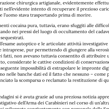
razione chirurgica artigianale, evidentemente effettu
 nell’evidente intento di recuperare il prezioso cari
e l’uomo stava trasportando prima di morire.
enti cocaina pura, tuttavia, erano sfuggiti alle diffic
tando nei pressi del luogo di occultamento del cada
 sequestrati.
l’esame autoptico e le articolate attività investigative
intraprese, pur permettendo di giungere alla verosi
i fatti, non avevano tuttavia consentito di attribuire
o, considerate le cattive condizioni di conservazione
nseguente impossibilità di estrapolare le impronte digit
mo nelle banche dati ed il fatto che nessuno – come p
nciato la scomparsa o reclamato la restituzione di qu
indagini si è avuta grazie ad una preziosa notizia app
tigativo dell’Arma dei Carabinieri nel corso di un’altra
 poi sviluppata congiuntamente con personale della S