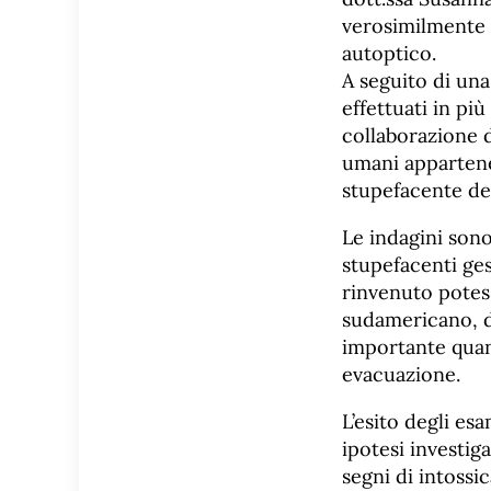
verosimilmente 
autoptico.
A seguito di una
effettuati in più
collaborazione di
umani appartene
stupefacente del
Le indagini sono
stupefacenti ges
rinvenuto potess
sudamericano, d
importante quant
evacuazione.
L’esito degli es
ipotesi investig
segni di intossi