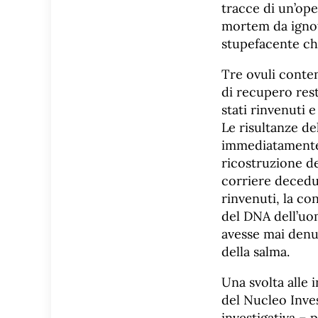
tracce di un’ope
mortem da ignoti
stupefacente ch
Tre ovuli conten
di recupero res
stati rinvenuti e
Le risultanze del
immediatamente 
ricostruzione de
corriere decedut
rinvenuti, la co
del DNA dell’uo
avesse mai denu
della salma.
Una svolta alle 
del Nucleo Inves
investigativa –