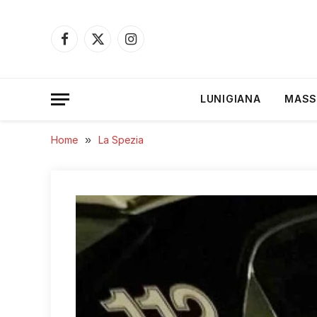
Facebook
X
Instagram
(Twitter)
LUNIGIANA
MASS
Home
»
La Spezia