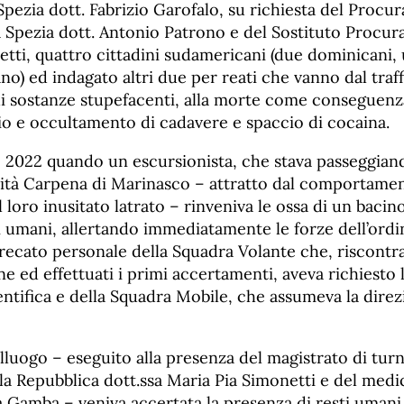
Spezia dott. Fabrizio Garofalo, su richiesta del Procu
 Spezia dott. Antonio Patrono e del Sostituto Procura
etti, quattro cittadini sudamericani (due dominicani
o) ed indagato altri due per reati che vanno dal traf
di sostanze stupefacenti, alla morte come conseguenza
dio e occultamento di cadavere e spaccio di cocaina.
io 2022 quando un escursionista, che stava passeggian
alità Carpena di Marinasco – attratto dal comportame
 loro inusitato latrato – rinveniva le ossa di un bacino
i umani, allertando immediatamente le forze dell’ordi
 recato personale della Squadra Volante che, riscontrat
ne ed effettuati i primi accertamenti, aveva richiesto 
ientifica e della Squadra Mobile, che assumeva la direz
lluogo – eseguito alla presenza del magistrato di turn
a Repubblica dott.ssa Maria Pia Simonetti e del medi
 Gamba – veniva accertata la presenza di resti umani