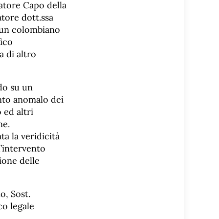
ratore Capo della
tore dott.ssa
, un colombiano
fico
 di altro
do su un
nto anomalo dei
 ed altri
ne.
a la veridicità
l’intervento
ione delle
o, Sost.
co legale
,