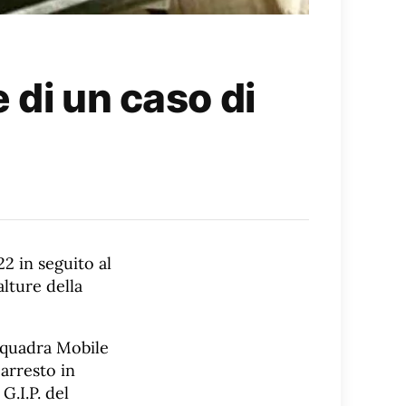
 di un caso di
2 in seguito al
lture della
 Squadra Mobile
 arresto in
.I.P. del