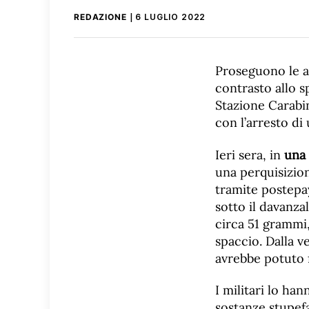
REDAZIONE
6 LUGLIO 2022
Proseguono le at
contrasto allo s
Stazione Carabin
con l’arresto di
Ieri sera, in
una 
una perquisizion
tramite postepay
sotto il davanza
circa 51 grammi,
spaccio. Dalla v
avrebbe potuto f
I militari lo ha
sostanze stupefa