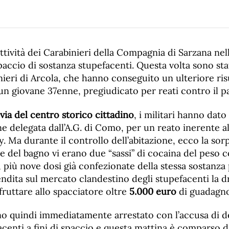
tività dei Carabinieri della Compagnia di Sarzana ne
paccio di sostanza stupefacenti. Questa volta sono stati
ieri di Arcola, che hanno conseguito un ulteriore risu
 un giovane 37enne, pregiudicato per reati contro il p
via del centro storico cittadino
, i militari hanno dat
e delegata dall’A.G. di Como, per un reato inerente a
. Ma durante il controllo dell’abitazione, ecco la sorp
le del bagno vi erano due “sassi” di cocaina del peso 
 più nove dosi già confezionate della stessa sostanza
endita sul mercato clandestino degli stupefacenti la 
ruttare allo spacciatore oltre
5.000 euro
di guadagn
nno quindi immediatamente arrestato con l’accusa di 
centi a fini di spaccio e questa mattina è comparso d