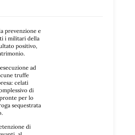
lla prevenzione e
 i militari della
ltato positivo,
atrimonio.
o esecuzione ad
lcune truffe
resa: celati
complessivo di
 pronte per lo
droga sequestrata
o.
detenzione di
avanti al