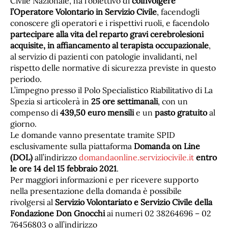
Civile Nazionale, ha l’obiettivo di
coinvolgere
l’Operatore Volontario in Servizio Civile
, facendogli
conoscere gli operatori e i rispettivi ruoli, e facendolo
partecipare alla vita del reparto gravi cerebrolesioni
acquisite, in affiancamento al terapista occupazionale
,
al servizio di pazienti con patologie invalidanti, nel
rispetto delle normative di sicurezza previste in questo
periodo.
L’impegno presso il Polo Specialistico Riabilitativo di La
Spezia si articolerà in
25 ore settimanali
, con un
compenso di
439,50 euro mensili
e un
pasto gratuito
al
giorno.
Le domande vanno presentate tramite SPID
esclusivamente sulla piattaforma
Domanda on Line
(DOL)
all’indirizzo
domandaonline.serviziocivile.it
entro
le ore 14 del 15 febbraio 2021
.
Per maggiori informazioni e per ricevere supporto
nella presentazione della domanda è possibile
rivolgersi al
Servizio Volontariato e Servizio Civile della
Fondazione Don Gnocchi
ai numeri 02 38264696 – 02
76456803 o all’indirizzo