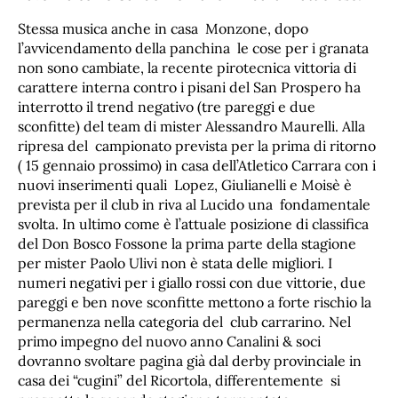
Stessa musica anche in casa Monzone, dopo
l’avvicendamento della panchina le cose per i granata
non sono cambiate, la recente pirotecnica vittoria di
carattere interna contro i pisani del San Prospero ha
interrotto il trend negativo (tre pareggi e due
sconfitte) del team di mister Alessandro Maurelli. Alla
ripresa del campionato prevista per la prima di ritorno
( 15 gennaio prossimo) in casa dell’Atletico Carrara con i
nuovi inserimenti quali Lopez, Giulianelli e Moisè è
prevista per il club in riva al Lucido una fondamentale
svolta. In ultimo come è l’attuale posizione di classifica
del Don Bosco Fossone la prima parte della stagione
per mister Paolo Ulivi non è stata delle migliori. I
numeri negativi per i giallo rossi con due vittorie, due
pareggi e ben nove sconfitte mettono a forte rischio la
permanenza nella categoria del club carrarino. Nel
primo impegno del nuovo anno Canalini & soci
dovranno svoltare pagina già dal derby provinciale in
casa dei “cugini” del Ricortola, differentemente si