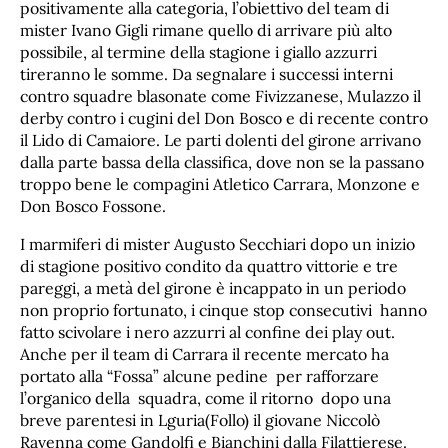
positivamente alla categoria, l’obiettivo del team di
mister Ivano Gigli rimane quello di arrivare più alto
possibile, al termine della stagione i giallo azzurri
tireranno le somme. Da segnalare i successi interni
contro squadre blasonate come Fivizzanese, Mulazzo il
derby contro i cugini del Don Bosco e di recente contro
il Lido di Camaiore. Le parti dolenti del girone arrivano
dalla parte bassa della classifica, dove non se la passano
troppo bene le compagini Atletico Carrara, Monzone e
Don Bosco Fossone.
I marmiferi di mister Augusto Secchiari dopo un inizio
di stagione positivo condito da quattro vittorie e tre
pareggi, a metà del girone è incappato in un periodo
non proprio fortunato, i cinque stop consecutivi hanno
fatto scivolare i nero azzurri al confine dei play out.
Anche per il team di Carrara il recente mercato ha
portato alla “Fossa” alcune pedine per rafforzare
l’organico della squadra, come il ritorno dopo una
breve parentesi in Lguria(Follo) il giovane Niccolò
Ravenna come Gandolfi e Bianchini dalla Filattierese.