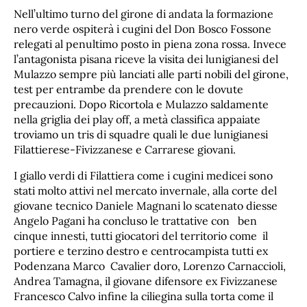
Nell’ultimo turno del girone di andata la formazione
nero verde ospiterà i cugini del Don Bosco Fossone
relegati al penultimo posto in piena zona rossa. Invece
l’antagonista pisana riceve la visita dei lunigianesi del
Mulazzo sempre più lanciati alle parti nobili del girone,
test per entrambe da prendere con le dovute
precauzioni. Dopo Ricortola e Mulazzo saldamente
nella griglia dei play off, a metà classifica appaiate
troviamo un tris di squadre quali le due lunigianesi
Filattierese-Fivizzanese e Carrarese giovani.
I giallo verdi di Filattiera come i cugini medicei sono
stati molto attivi nel mercato invernale, alla corte del
giovane tecnico Daniele Magnani lo scatenato diesse
Angelo Pagani ha concluso le trattative con ben
cinque innesti, tutti giocatori del territorio come il
portiere e terzino destro e centrocampista tutti ex
Podenzana Marco Cavalier doro, Lorenzo Carnaccioli,
Andrea Tamagna, il giovane difensore ex Fivizzanese
Francesco Calvo infine la ciliegina sulla torta come il