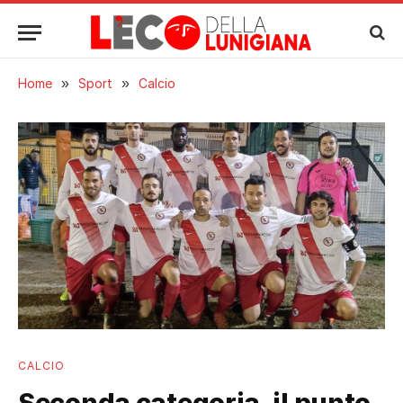
Home
»
Sport
»
Calcio
CALCIO
Seconda categoria, il punto