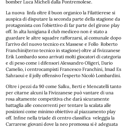
bomber Luca Micheli dalla Pontremolese.
La nuova linfa oltre il buon organico la Filattierese si
auspica di disputare la seconda parte della stagione da
protagonista con l’obiettivo di far parte del girone play
off. In alta lunigiana il club mediceo non è stato a
guardare le altre squadre rafforzarsi, al comunale dopo
l’arrivo del nuovo tecnico ex Massese e Follo Roberto
Franchini(terzo tecnico in stagione) oltre al fivizzanese
Erik Lombardo sono arrivati molti giocatori di categoria
e di peso come i difensori Alessandro Oligeri, Dario
Camelio, i centrocampisti Francesco Franchini, Imad Es
Sahraoui e il jolly offensivo l’esperto Nicolò Lombardini.
Oltre i pezzi da 90 come Salku, Berti e Mencatelli tanto
per citarne alcuni la Fivizzanese può vantare di una
rosa altamente competitiva che darà sicuramente
battaglia alle concorrenti per tentare la scalata alle
posizioni come minimo obiettivo al piazzamento play
off. Infine nella triade di centro classifica veleggia la
Carrarese giovani dove la neo promossa si è adeguata