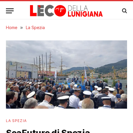
Home
»
La Spezia
LA SPEZIA
SeaFuture di Spezia,