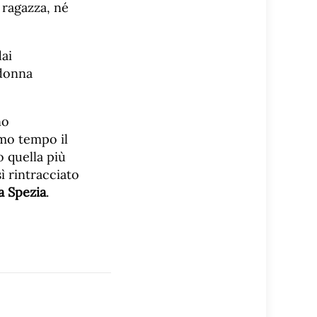
 ragazza, né
ai
 donna
no
imo tempo il
 quella più
ì rintracciato
a Spezia
.