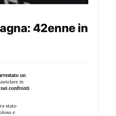
pagna: 42enne in
arrestato un
cautelare in
 nei confronti
ra stato
oloso e