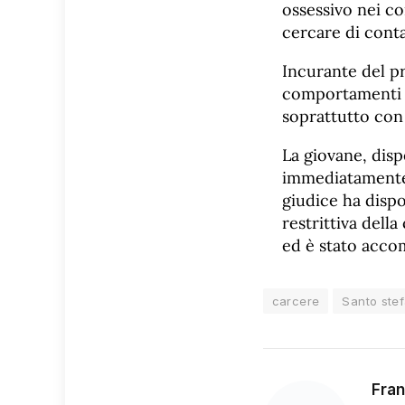
ossessivo nei co
cercare di conta
Incurante del p
comportamenti m
soprattutto con 
La giovane, disp
immediatamente r
giudice ha dispo
restrittiva dell
ed è stato accom
carcere
Santo ste
Fran