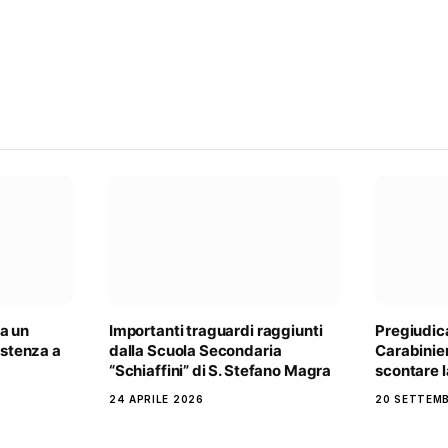
a un
Importanti traguardi raggiunti
Pregiudica
istenza a
dalla Scuola Secondaria
Carabinie
“Schiaffini” di S. Stefano Magra
scontare l
24 APRILE 2026
20 SETTEM