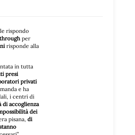
ale rispondo
e through
per
ni
risponde alla
ntata in tutta
ti presi
aboratori privati
domanda e ha
ali, i centri di
 di accoglienza
mpossibilità dei
era pisana,
di
 stanno
essari”.