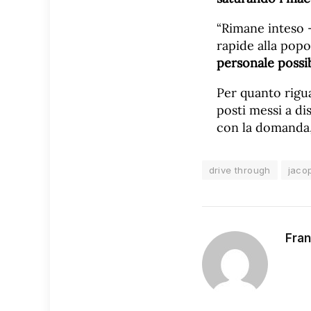
“Rimane inteso 
rapide alla pop
personale possib
Per quanto rigu
posti messi a di
con la domanda, 
drive through
jacop
Fran