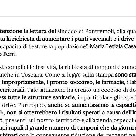
tenzione la lettera del
sindaco di Pontremoli, alla qu
sta la richiesta di aumentare i punti vaccinali e i driv
capacità di testare la popolazione”.
Maria Letizia Casa
 Ferri
.
i, complici le festività, la richiesta di tamponi è aume
, anche in Toscana. Come si legge sulla stampa
sono sta
o impropriamente
,
i pronto soccorso
,
le farmacie
,
i l
erritoriali
. Tale situazione ha creato un eccesso di 
ss tutte le strutture sanitarie
, in particolare gli osped
i drive. Purtroppo,
anche se aumentassimo la capacità
h,
non si otterrebbero i risultati sperati a causa dell’i
i
, presenti sul nostro territorio e all’azienda ospedali
empi rapidi il grande numero di tamponi che da giorni
chinari
con la conseguente riduzione dei reagenti nec