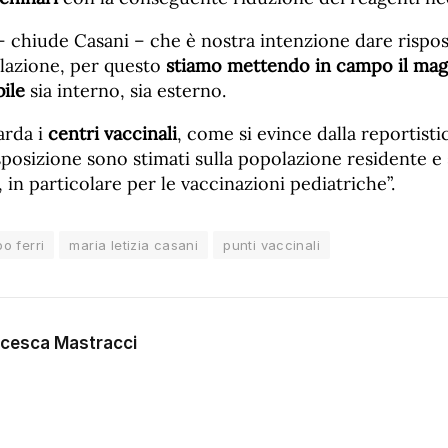
– chiude Casani – che è nostra intenzione dare rispos
olazione, per questo
stiamo mettendo in campo il mag
ile
sia interno, sia esterno.
arda i
centri vaccinali
, come si evince dalla reportistic
sposizione sono stimati sulla popolazione residente e 
in particolare per le vaccinazioni pediatriche”.
o ferri
maria letizia casani
punti vaccinali
cesca Mastracci