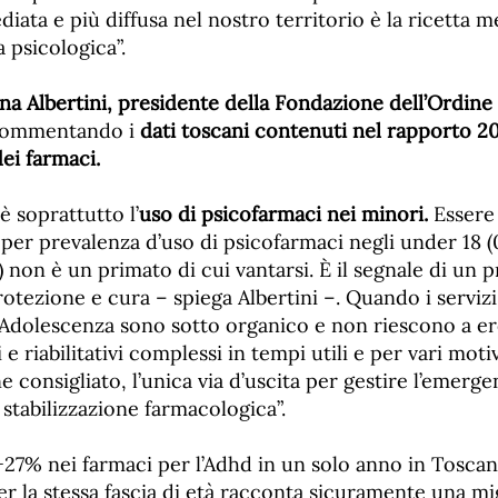
diata e più diffusa nel nostro territorio è la ricetta m
 psicologica”.
na Albertini, presidente della Fondazione dell’Ordine 
commentando i
dati toscani contenuti nel rapporto 20
ei farmaci.
 soprattutto l’
uso di psicofarmaci nei minori.
Essere
a per prevalenza d’uso di psicofarmaci negli under 18
 non è un primato di cui vantarsi. È il segnale di un 
rotezione e cura – spiega Albertini –. Quando i servizi 
all’Adolescenza sono sotto organico e non riescono a e
e riabilitativi complessi in tempi utili e per vari moti
 consigliato, l’unica via d’uscita per gestire l’emergen
stabilizzazione farmacologica”.
+27% nei farmaci per l’Adhd in un solo anno in Toscan
er la stessa fascia di età racconta sicuramente una mi