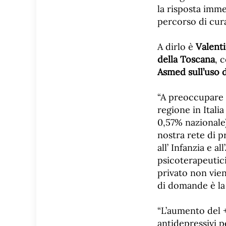
la risposta imme
percorso di cura
A dirlo è
Valenti
della Toscana
, 
Asmed sull’uso d
“A preoccupare è
regione in Itali
0,57% nazionale)
nostra rete di p
all’ Infanzia e 
psicoterapeutici 
privato non viene
di domande è la 
“L’aumento del 
antidepressivi p