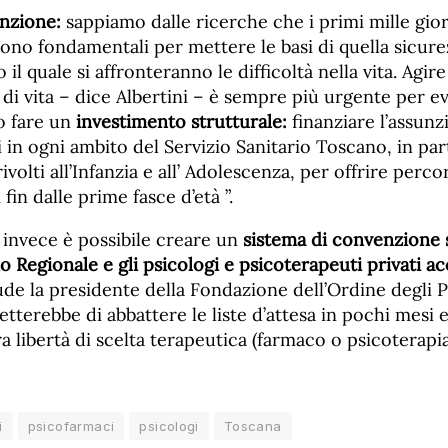
nzione:
sappiamo dalle ricerche che i primi mille giorn
no fondamentali per mettere le basi di quella sicurez
il quale si affronteranno le difficoltà nella vita. Agir
 di vita – dice Albertini – è sempre più urgente per e
o fare un
investimento strutturale:
finanziare l’assunz
 in ogni ambito del Servizio Sanitario Toscano, in par
rivolti all’Infanzia e all’ Adolescenza, per offrire perco
 fin dalle prime fasce d’età ”.
 invece è possibile creare un
sistema di convenzione s
io Regionale e gli psicologi e psicoterapeuti privati ac
e la presidente della Fondazione dell’Ordine degli Ps
terebbe di abbattere le liste d’attesa in pochi mesi e
ra libertà di scelta terapeutica (farmaco o psicoterapia
i
psicofarmaci
psicologi
Toscana