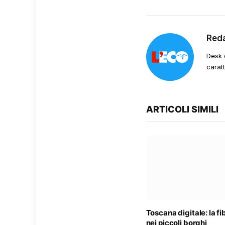
Red
Desk 
carat
ARTICOLI SIMILI
Toscana digitale: la f
nei piccoli borghi