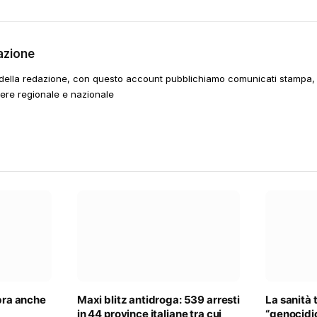
azione
della redazione, con questo account pubblichiamo comunicati stampa, e
tere regionale e nazionale
ibra anche
Maxi blitz antidroga: 539 arresti
La sanità 
in 44 province italiane tra cui
“genocidi