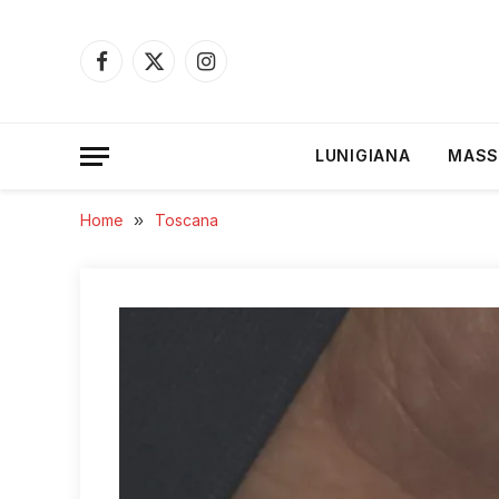
Facebook
X
Instagram
(Twitter)
LUNIGIANA
MASS
Home
»
Toscana