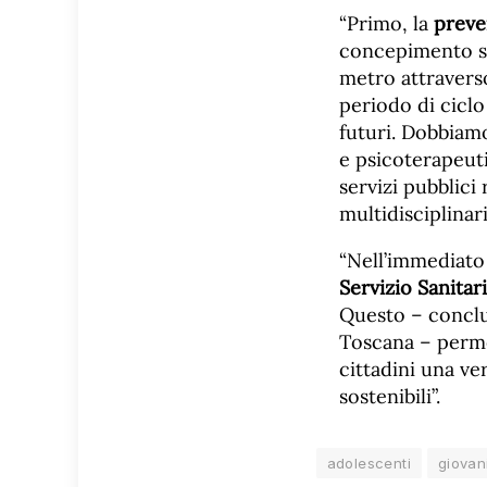
“Primo, la
preve
concepimento so
metro attraverso 
periodo di ciclo
futuri. Dobbiam
e psicoterapeuti
servizi pubblici 
multidisciplinari
“Nell’immediato
Servizio Sanitar
Questo – conclud
Toscana – permet
cittadini una ve
sostenibili”.
adolescenti
giovan