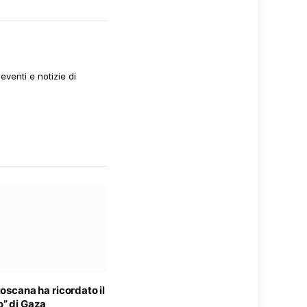
venti e notizie di
toscana ha ricordato il
o” di Gaza