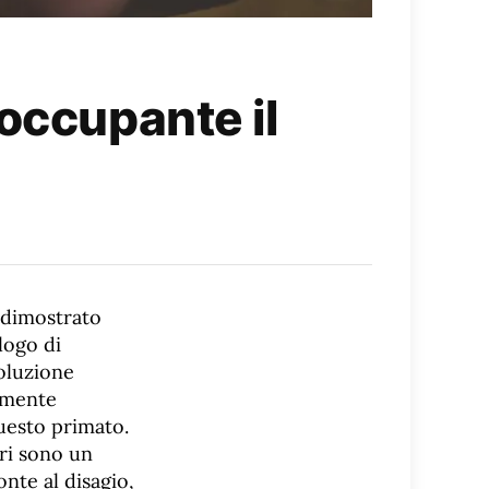
occupante il
 dimostrato
logo di
soluzione
vamente
uesto primato.
tri sono un
nte al disagio,