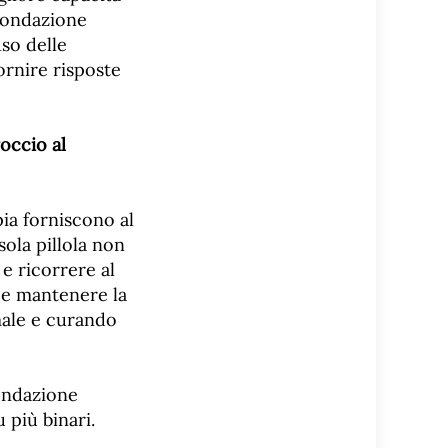
 Fondazione
uso delle
ornire risposte
occio al
pia forniscono al
ola pillola non
e ricorrere al
a e mantenere la
ale e curando
Fondazione
 più binari.