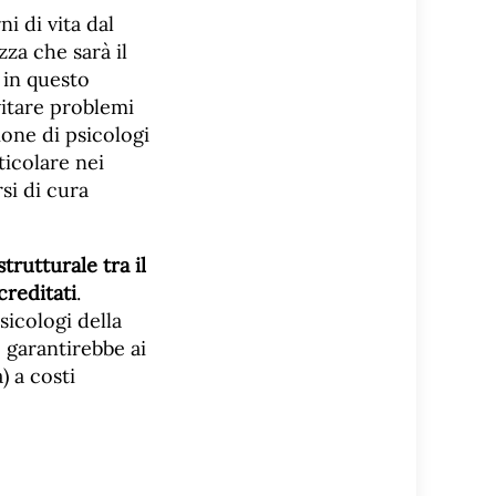
i di vita dal
za che sarà il
e in questo
vitare problemi
ione di psicologi
ticolare nei
rsi di cura
trutturale tra il
creditati
.
icologi della
 garantirebbe ai
) a costi