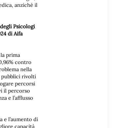
edica, anziché il
degli Psicologi
24 di Aifa
 la prima
 (0,96% contro
problema nella
pubblici rivolti
rogare percorsi
vi il percorso
za e l’afflusso
a e l’aumento di
gliore capacità