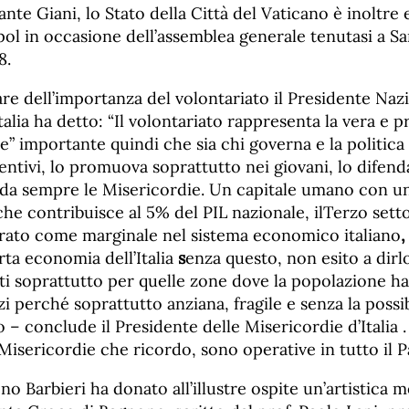
nte Giani, lo Stato della Città del Vaticano è inoltre 
rpol in occasione dell’assemblea generale tenutasi a Sa
8.
re dell’importanza del volontariato il Presidente Naz
talia ha detto: “Il volontariato rappresenta la vera e p
e” importante quindi che sia chi governa e la politica 
entivi, lo promuova soprattutto nei giovani, lo difen
da sempre le Misericordie. Un capitale umano con u
che contribuisce al 5% del PIL nazionale, ilTerzo sett
ato come marginale nel sistema economico italiano
rta economia dell’Italia
s
enza questo, non esito a dirl
tti soprattutto per quelle zone dove la popolazione ha
i perché soprattutto anziana, fragile e senza la possibi
 – conclude il Presidente delle Misericordie d’Italia .
Misericordie che ricordo, sono operative in tutto il P
o Barbieri ha donato all’illustre ospite un’artistica m