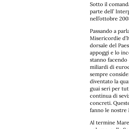
Sotto il comanda
parte dell’ Inte
nell’ottobre 200
Passando a parla
Misericordie d’I
dorsale del Paes
appoggi e lo inc
stanno facendo 
miliardi di euro
sempre consider
diventato la qua
guai seri per tu
continua di seviz
concreti. Questo
fanno le nostre 
Al termine Maren