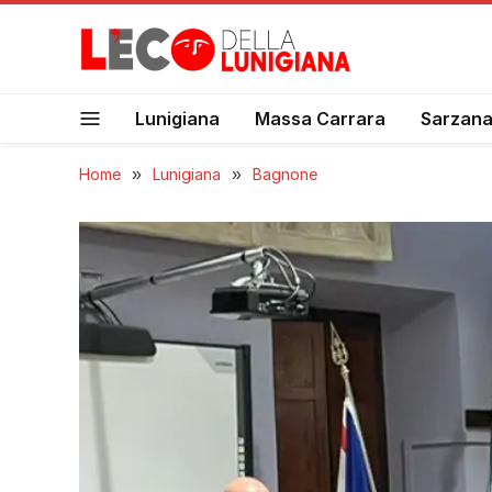
Lunigiana
Massa Carrara
Sarzan
Home
»
Lunigiana
»
Bagnone