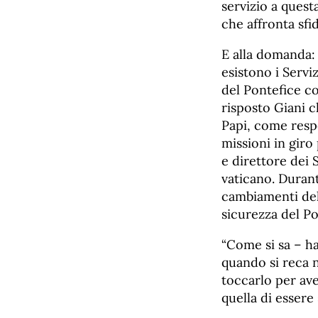
servizio a quest
che affronta sfide
E alla domanda: 
esistono i Servi
del Pontefice co
risposto Giani c
Papi, come respo
missioni in gir
e direttore dei S
vaticano. Durante
cambiamenti del
sicurezza del Po
“Come si sa – ha
quando si reca n
toccarlo per av
quella di essere