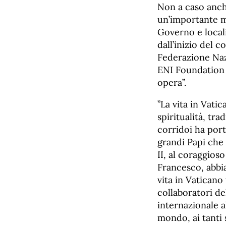
Non a caso anch
un’importante m
Governo e local
dall’inizio del 
Federazione Naz
ENI Foundation 
opera”.
”La vita in Vati
spiritualità, t
corridoi ha port
grandi Papi che 
II, al coraggios
Francesco, abbi
vita in Vaticano
collaboratori de
internazionale a
mondo, ai tanti 