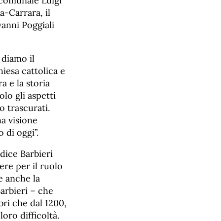
o comunale Luigi
-Carrara, il
anni Poggiali
 diamo il
hiesa cattolica e
a e la storia
lo gli aspetti
o trascurati.
a visione
 di oggi”.
dice Barbieri
ere per il ruolo
e anche la
arbieri – che
ri che dal 1200,
loro difficoltà.