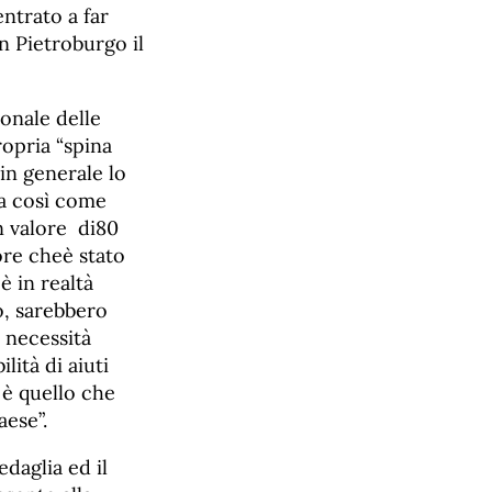
entrato a far
n Pietroburgo il
ionale delle
ropria “spina
in generale lo
da così come
n valore di80
ore cheè stato
,
è in realtà
o, sarebbero
 necessità
lità di aiuti
 è quello che
aese”.
edaglia ed il