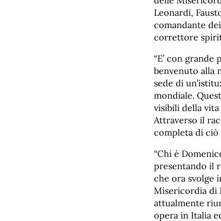
delle Misericord
Leonardi, Faust
comandante dei 
correttore spir
“E’ con grande p
benvenuto alla n
sede di un’istit
mondiale. Questa
visibili della v
Attraverso il r
completa di ciò 
“Chi è Domenico 
presentando il r
che ora svolge i
Misericordia di
attualmente riu
opera in Italia e