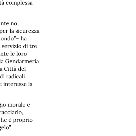
altà complessa
ente no,
per la sicurezza
 mondo”– ha
 servizio di tre
nte le loro
lla Gendarmeria
a Città del
di radicali
 interesse la
igio morale e
racciarlo,
che è proprio
elo”.