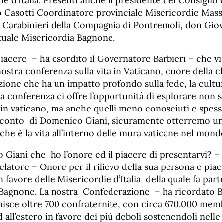
ie d’Italia. Presenti anche il presidente del Consigli
o Casotti Coordinatore provinciale Misericordie Massa
Carabinieri della Compagnia di Pontremoli, don Giov
ituale Misericordia Bagnone.
iacere – ha esordito il Governatore Barbieri – che vi
ostra conferenza sulla vita in Vaticano, cuore della c
uzione che ha un impatto profondo sulla fede, la cultur
 conferenza ci offre l’opportunità di esplorare non so
ita in vaticano, ma anche quelli meno conosciuti e spess
acconto di Domenico Giani, sicuramente otterremo un
che è la vita all’interno delle mura vaticane nel mondo
Giani che ho l’onore ed il piacere di presentarvi? – 
elatore – Onore per il rilievo della sua persona e piac
n favore delle Misericordie d’Italia della quale fa part
 Bagnone. La nostra Confederazione – ha ricordato B
nisce oltre 700 confraternite, con circa 670.000 memb
d all’estero in favore dei più deboli sostenendoli nelle 