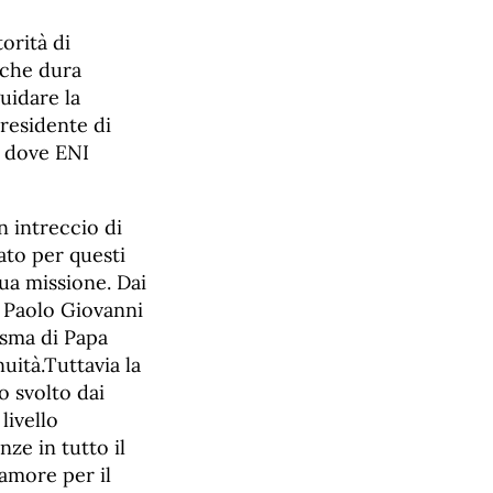
orità di
 che dura
guidare la
residente di
i dove ENI
n intreccio di
ato per questi
sua missione. Dai
e Paolo Giovanni
risma di Papa
ità.Tuttavia la
o svolto dai
livello
nze in tutto il
amore per il