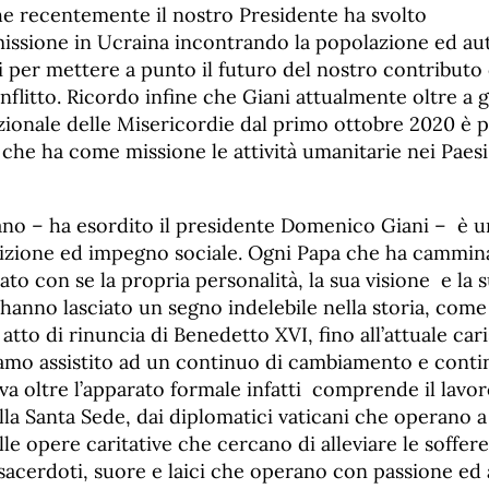
e recentemente il nostro Presidente ha svolto
issione in Ucraina incontrando la popolazione ed aut
i per mettere a punto il futuro del nostro contributo
conflitto. Ricordo infine che Giani attualmente oltre a 
ionale delle Misericordie dal primo ottobre 2020 è p
che ha come missione le attività umanitarie nei Paes
cano – ha esordito il presidente Domenico Giani – è u
radizione ed impegno sociale. Ogni Papa che ha cammin
ato con se la propria personalità, la sua visione e la 
hanno lasciato un segno indelebile nella storia, com
o atto di rinuncia di Benedetto XVI, fino all’attuale ca
amo assistito ad un continuo di cambiamento e continu
 va oltre l’apparato formale infatti comprende il lavor
lla Santa Sede, dai diplomatici vaticani che operano a 
lle opere caritative che cercano di alleviare le soffere
sacerdoti, suore e laici che operano con passione ed 