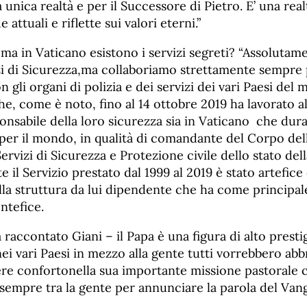
a unica realtà e per il Successore di Pietro. E’ una re
 attuali e riflette sui valori eterni.”
ma in Vaticano esistono i servizi segreti? “Assolutam
zi di Sicurezza,ma collaboriamo strettamente sempre 
n gli organi di polizia e dei servizi dei vari Paesi del
he, come è noto, fino al 14 ottobre 2019 ha lavorato al
nsabile della loro sicurezza sia in Vaticano che dura
o per il mondo, in qualità di comandante del Corpo de
ervizi di Sicurezza e Protezione civile dello stato dell
 il Servizio prestato dal 1999 al 2019 è stato artefice 
la struttura da lui dipendente che ha come principale
ntefice.
 raccontato Giani – il Papa è una figura di alto prest
ei vari Paesi in mezzo alla gente tutti vorrebbero abb
ere confortonella sua importante missione pastorale 
 sempre tra la gente per annunciare la parola del Vang