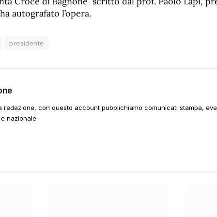
ta Croce di Bagnone scritto dal prof. Paolo Lapi, pre
ha autografato l’opera.
presidente
one
a redazione, con questo account pubblichiamo comunicati stampa, event
 e nazionale