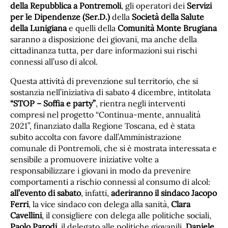
della Repubblica a Pontremoli
, gli operatori dei
Servizi
per le Dipendenze (Ser.D.)
della
Società della Salute
della Lunigiana
e quelli della
Comunità Monte Brugiana
saranno a disposizione dei giovani, ma anche della
cittadinanza tutta, per dare informazioni sui rischi
connessi all’uso di alcol.
Questa attività di prevenzione sul territorio, che si
sostanzia nell’iniziativa di sabato 4 dicembre, intitolata
“STOP – Soffia e party”
, rientra negli interventi
compresi nel progetto “Continua-mente, annualità
2021”, finanziato dalla Regione Toscana, ed è stata
subito accolta con favore dall’Amministrazione
comunale di Pontremoli, che si è mostrata interessata e
sensibile a promuovere iniziative volte a
responsabilizzare i giovani in modo da prevenire
comportamenti a rischio connessi al consumo di alcol:
all’evento di sabato
, infatti,
aderiranno il sindaco Jacopo
Ferri
, la vice sindaco con delega alla sanità,
Clara
Cavellini
, il consigliere con delega alle politiche sociali,
Paolo Parodi
, il delegato alle politiche giovanili,
Daniele