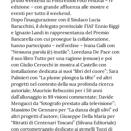
primo weekend di Pontremoli Foto Festival – IV
edizione – con grande affluenza alle mostre e
eventi per tutto il weekend.
Dopo l’inaugurazione con il Sindaco Lucia
Baracchini, il delegato provinciale FIAF Ennio Biggi
e Ignazio Landi in rappresentanza del Premio
Bancarella con cui prosegue la collaborazione,
hanno partecipato – nell’ordine – Ivana Galli con
“Nessuna parola (è) inutile”; Loredana De Pace con
il suo libro Tutto per una ragione (emuse) e poi
con Giulio Cerocchi in mostra al Castello con
installazione dedicata ai suoi “libri del cuore”; Sara
Palmieri con “La plume plongea la tȇte” ed altri
progetti nel contesto della sua profonda ricerca
autoriale; Maurizio Rebuzzini per i 50 anni
dall’allunaggio in 89 visioni commentate; Davide
Mengacci da “fotografo prestato alla televisione”;
Massimo De Gennaro per “La danza degli ulivi” ed
altri progetti d’autore; Giuseppe Della Maria per
“Ritratti di Centenari Toscani” (Silvana Editoriale)
con cortometraggio dedicato ai gemelli Tozzi di