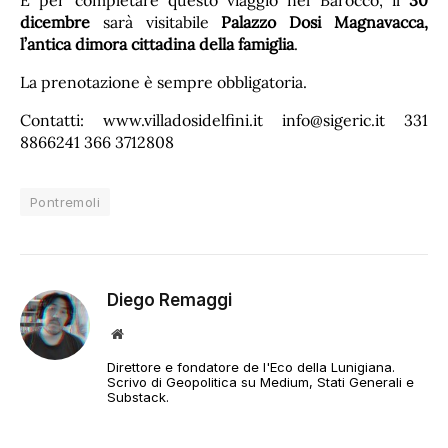
E per completare questo viaggio nel Barocco, il
30
dicembre
sarà visitabile
Palazzo Dosi Magnavacca,
l’antica dimora cittadina della famiglia
.
La prenotazione è sempre obbligatoria.
Contatti: www.villadosidelfini.it info@sigeric.it 331
8866241 366 3712808
Pontremoli
Diego Remaggi
Sito
web
Direttore e fondatore de l'Eco della Lunigiana.
Scrivo di Geopolitica su Medium, Stati Generali e
Substack.