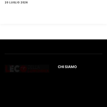
20 LUGLIO 2026
CHI SIAMO
L’Eco
della Lunigiana
è un quotidiano
Testata giornalistica
online dedicato al
registrata presso il
territorio lunigianese
Tribunale di Massa
e non solo. Con
con il numero di