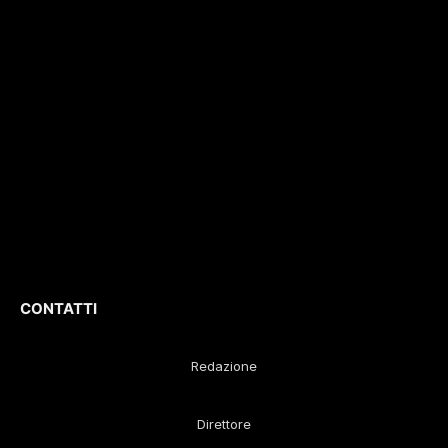
interviste, inchieste,
registrazione
196/1
video,
del 04/2015
.
approfondimenti e
Iscrizione
ROC. N.
report di eventi
36086
.
culturali e sportivi.
D
irettore
Responsabile
:
Gustavo Diego
Remaggi
CONTATTI
Redazione
Direttore