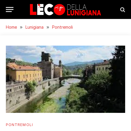
Home
»
Lunigiana
»
Pontremoli
PONTREMOLI