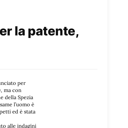
er la patente,
unciato per
e, ma con
ne della Spezia
’esame l’uomo è
etti ed è stata
to alle indagini