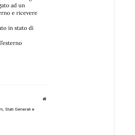
gato ad un
terno e ricevere
to in stato di
l’esterno
Sito
web
m, Stati Generali e