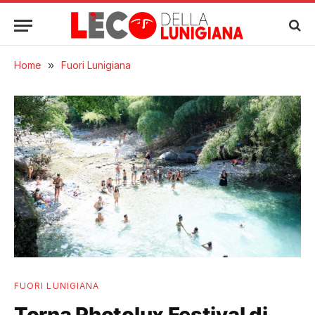
Home
»
Fuori Lunigiana
FUORI LUNIGIANA
Torna Photolux Festival di