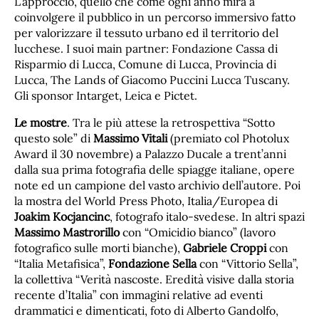
L’approccio, quello che come ogni anno mira a
coinvolgere il pubblico in un percorso immersivo fatto
per valorizzare il tessuto urbano ed il territorio del
lucchese. I suoi main partner: Fondazione Cassa di
Risparmio di Lucca, Comune di Lucca, Provincia di
Lucca, The Lands of Giacomo Puccini Lucca Tuscany.
Gli sponsor Intarget, Leica e Pictet.
Le mostre
. Tra le più attese la retrospettiva “Sotto
questo sole” di
Massimo Vitali
(premiato col Photolux
Award il 30 novembre) a Palazzo Ducale a trent’anni
dalla sua prima fotografia delle spiagge italiane, opere
note ed un campione del vasto archivio dell’autore. Poi
la mostra del World Press Photo, Italia/Europea di
Joakim Kocjancinc
, fotografo italo-svedese. In altri spazi
Massimo Mastrorillo
con “Omicidio bianco” (lavoro
fotografico sulle morti bianche),
Gabriele Croppi
con
“Italia Metafisica”,
Fondazione Sella
con “Vittorio Sella”,
la collettiva “Verità nascoste. Eredità visive dalla storia
recente d’Italia” con immagini relative ad eventi
drammatici e dimenticati, foto di Alberto Gandolfo,