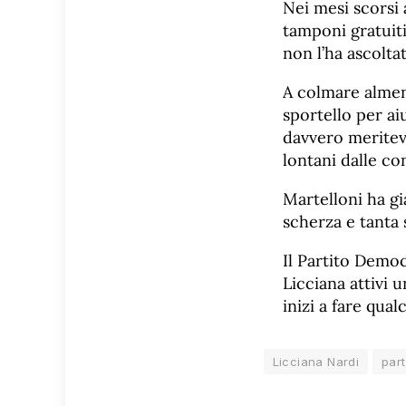
Nei mesi scorsi 
tamponi gratuiti
non l’ha ascoltat
A colmare almen
sportello per ai
davvero meritev
lontani dalle co
Martelloni ha g
scherza e tanta s
Il Partito Demo
Licciana attivi 
inizi a fare qualc
Licciana Nardi
par