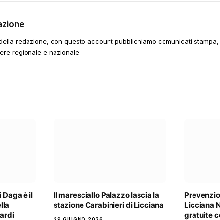
azione
della redazione, con questo account pubblichiamo comunicati stampa, e
tere regionale e nazionale
 Daga è il
Il maresciallo Palazzo lascia la
Prevenzio
lla
stazione Carabinieri di Licciana
Licciana N
Nardi
gratuite 
29 GIUGNO 2026