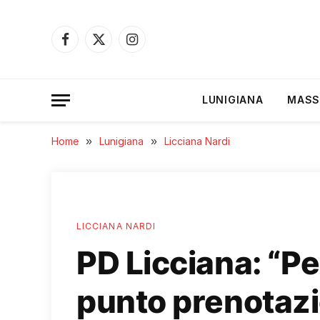
Facebook
X
Instagram
(Twitter)
LUNIGIANA
MASS
Home
»
Lunigiana
»
Licciana Nardi
LICCIANA NARDI
PD Licciana: “Pe
punto prenotazi