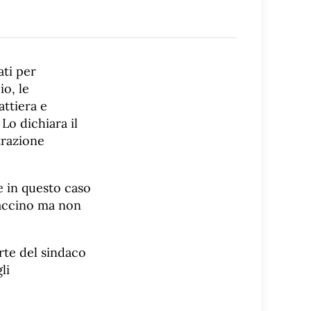
ati per
io, le
attiera e
Lo dichiara il
trazione
 e in questo caso
 vaccino ma non
rte del sindaco
li