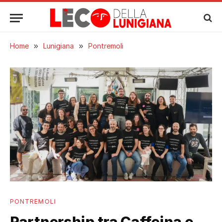
Home
»
Lunigiana
»
Pontremoli
PONTREMOLI
Partnership tra Caffeina e